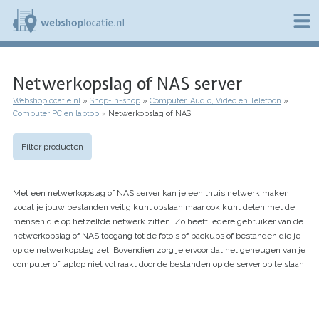
Overslaan
en
naar
de
W
inhoud
e
gaan
Netwerkopslag of NAS server
b
s
Webshoplocatie.nl
Shop-in-shop
Computer, Audio, Video en Telefoon
h
Kruimelpad
Computer PC en laptop
Netwerkopslag of NAS
o
p
l
Filter producten
o
c
a
Met een netwerkopslag of NAS server kan je een thuis netwerk maken
t
i
zodat je jouw bestanden veilig kunt opslaan maar ook kunt delen met de
e
mensen die op hetzelfde netwerk zitten. Zo heeft iedere gebruiker van de
.
netwerkopslag of NAS toegang tot de foto's of backups of bestanden die je
n
op de netwerkopslag zet. Bovendien zorg je ervoor dat het geheugen van je
l
computer of laptop niet vol raakt door de bestanden op de server op te slaan.