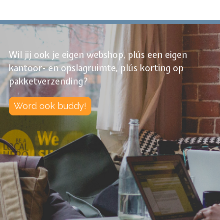
Wil jij ook je eigen webshop, plús een eigen
kantoor- en opslagruimte, plús korting op
pakketverzending?
Word ook buddy!