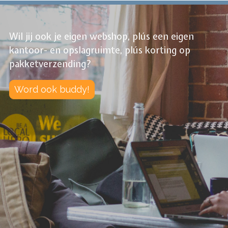
Wil jij ook je eigen webshop, plús een eigen
kantoor- en opslagruimte, plús korting op
pakketverzending?
Word ook buddy!