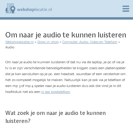
Overslaan
en
naar
de
W
inhoud
e
gaan
Om naar je audio te kunnen luisteren
b
s
Webshoplocatie.nl
Shop-in-shop
Computer, Audio, Video en Telefoon
h
Kruimelpad
Audio
o
p
l
Om naar je audio te kunnen luisteren of dat nu via de laptop, je pc of via je
o
tv is er zijn verschillende benodigdheden te krijgen zoals een platenspeler
c
die je kan aansluiten op je pc, een headset, soundbar of een versterker om
a
het zo compleet mogelijk te maken. Natuurlijk kan je ook via je telefoon of
t
een mp 3 of mp 4 speler naar je audio luisteren dus ook die vind je in dit
i
e
hoofdstuk net als een
in ear koptelefoon
.
.
n
l
Wat zoek je om naar je audio te kunnen
luisteren?