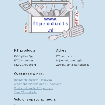
F.T. products
Adres
KVK: 57044694
F.T. products
BTW-nummer:
Nijverheidsweg 19B
NL001737766B71
4695RC Sint Maartensdijk
Over deze winkel
Retourinformatie F.T. products
Algemene voorwaarden F.T. products
Contactinformatie F.T. products
Over F.T. products
Volg ons op social media