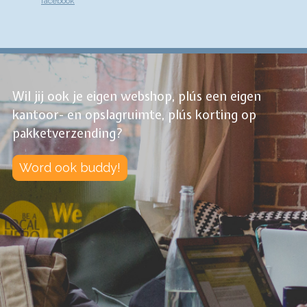
facebook
Wil jij ook je eigen webshop, plús een eigen
kantoor- en opslagruimte, plús korting op
pakketverzending?
Word ook buddy!