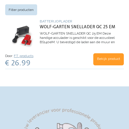
Filter producten
BATTERIJOPLADER
WOLF-GARTEN SNELLADER QC 25 EM
WOLF-GARTEN SNELLADER QC 25 EM
Deze
handige acculader is geschikt voor de accusteel
BS140eM.
U bevestigd de lader aan de muur en
zorgt dat deze hoog genoeg hangt zodat de steel
er eenvoudig kan worden ingeklikt. U heeft nu
direct een ophangplek gecreeërd voor de
Door:
F.T. products
Bekijk product
accusteel. Hang de acculader in de buurt van
€ 26.99
een stopcontact zodat er geen verlengsnoer
nodig is om de accu op te laden.
Speciaal
ontworpen voor de luxe accu serie met diverse
koppelstukken zoals een heggenschaar,
kettingzaag etc.
Model no. 72AMC3-1650
Batterietyp/Ladestrom 2,5 Amp
2 in 1 oplader
(Oplaadstation en ophangpunt in één)
Oplaadtijd
60 min
Gewicht (netto) 300 gram
Inhoud: 1 stuk
acculader (zonder accusteel)