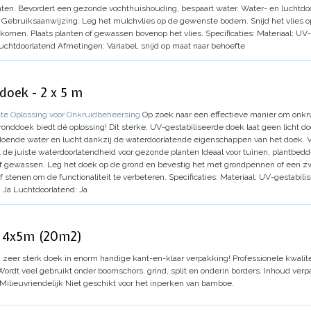
aten.
Bevordert een gezonde vochthuishouding, bespaart water.
Water- en luchtdo
Gebruiksaanwijzing:
Leg het mulchvlies op de gewenste bodem.
Snijd het vlies 
orkomen.
Plaats planten of gewassen bovenop het vlies.
Specificaties:
Materiaal:
UV-g
uchtdoorlatend
Afmetingen:
Variabel, snijd op maat naar behoefte
oek - 2 x 5 m
e Oplossing voor Onkruidbeheersing
Op zoek naar een effectieve manier om onkr
onddoek biedt dé oplossing! Dit sterke, UV-gestabiliseerde doek laat geen licht do
ldoende water en lucht dankzij de waterdoorlatende eigenschappen van het doek.
V
t de juiste waterdoorlatendheid voor gezonde planten
Ideaal voor tuinen, plantbed
of gewassen.
Leg het doek op de grond en bevestig het met grondpennen of een zw
 stenen om de functionaliteit te verbeteren.
Specificaties:
Materiaal:
UV-gestabilis
:
Ja
Luchtdoorlatend:
Ja
k 4x5m (20m2)
 zeer sterk doek in enorm handige kant-en-klaar verpakking!
Professionele kwalite
Wordt veel gebruikt onder boomschors, grind, split en onderin borders.
Inhoud verp
Milieuvriendelijk
Niet geschikt voor het inperken van bamboe.