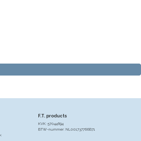
F.T. products
KVK: 57044694
BTW-nummer: NL001737766B71
k