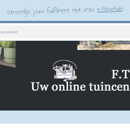
!
e-ShopHub
Stroomlijn jouw fulfilment met onze
 op product