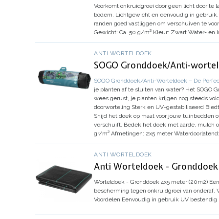
Voorkomt onkruidgroei door geen licht door te l
bodem.
Lichtgewicht en eenvoudig in gebruik.
randen goed vastliggen om verschuiven te vo
Gewicht:
Ca. 50 g/m²
Kleur:
Zwart
Water- en l
ANTI WORTELDOEK
SOGO Gronddoek/Anti-worteld
SOGO Gronddoek/Anti-Worteldoek – De Perfect
je planten af te sluiten van water? Het SOGO Gr
wees gerust, je planten krijgen nog steeds vo
doorworteling
Sterk en UV-gestabiliseerd
Bied
Snijd het doek op maat voor jouw tuinbedden 
verschuift.
Bedek het doek met aarde, mulch of
gr/m²
Afmetingen:
2x5 meter
Waterdoorlatend
ANTI WORTELDOEK
Anti Worteldoek - Gronddoe
Worteldoek - Gronddoek 4x5 meter (20m2)
Een
bescherming tegen onkruidgroei van onderaf.
Voordelen
Eenvoudig in gebruik
UV bestendig