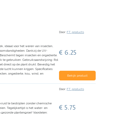
Door:
F.T. products
, ideaal voor het weren van insecten,
€ 6.25
ersomstandigheden. Dankzij de UV-
Beschermt tegen insecten en ongedierte.
k te gebruiken.
Gebruiksaandwijzing:
Rol
t direct op de plant drukt.
Bevestig het
nde lucht kunnen krijgen.
Specificaties:
cten, ongedierte, kou, wind, en
Bekijk product
Door:
F.T. products
kruid te bestrijden zonder chemische
€ 5.75
en. Tegelijkertijd is het water- en
en gezonde plantengroei!
Voordelen: