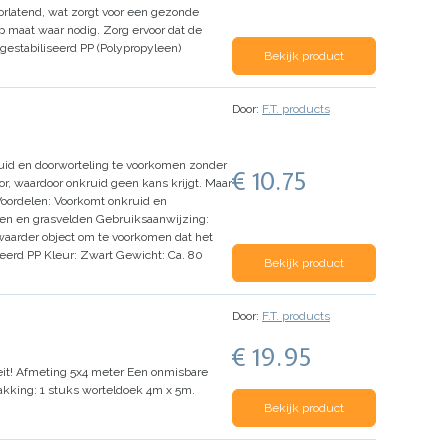
orlatend, wat zorgt voor een gezonde
op maat waar nodig.
Zorg ervoor dat de
estabiliseerd PP (Polypropyleen)
Bekijk product
Door:
F.T. products
uid en doorworteling te voorkomen zonder
€ 10.75
or, waardoor onkruid geen kans krijgt. Maar
oordelen:
Voorkomt onkruid en
den en grasvelden
Gebruiksaanwijzing:
aarder object om te voorkomen dat het
eerd PP
Kleur:
Zwart
Gewicht:
Ca. 80
Bekijk product
Door:
F.T. products
€ 19.95
it!
Afmeting 5x4 meter
Een onmisbare
akking: 1 stuks worteldoek 4m x 5m.
Bekijk product