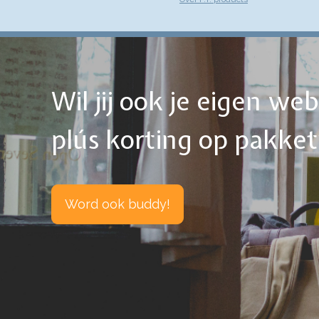
Wil jij ook je eigen w
plús korting op pakke
Word ook buddy!