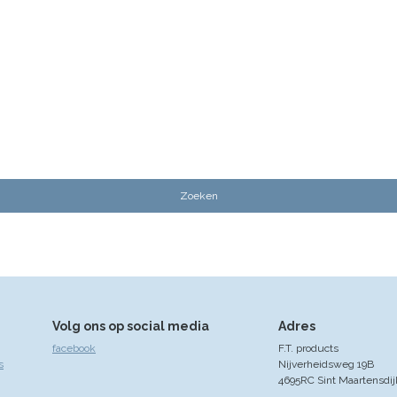
Volg ons op social media
Adres
facebook
F.T. products
s
Nijverheidsweg 19B
4695RC Sint Maartensdij