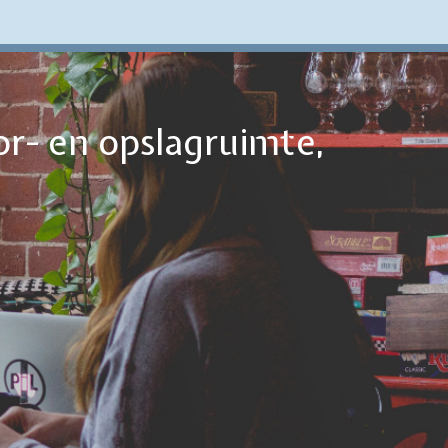
or- en opslagruimte,