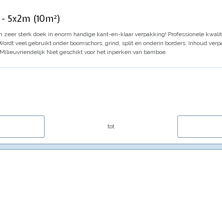
 - 5x2m (10m²)
n zeer sterk doek in enorm handige kant-en-klaar verpakking!
Professionele kwalit
Wordt veel gebruikt onder boomschors, grind, split en onderin borders.
Inhoud verp
Milieuvriendelijk
Niet geschikt voor het inperken van bamboe.
tot