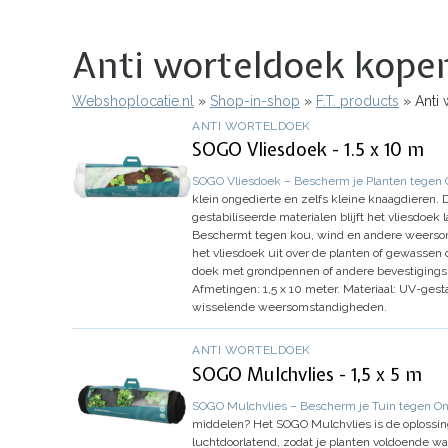
Anti worteldoek kopen 
Webshoplocatie.nl
Shop-in-shop
F.T. products
Anti 
Kruimelpad
ANTI WORTELDOEK
SOGO Vliesdoek - 1.5 x 10 m
SOGO Vliesdoek – Bescherm je Planten tegen
klein ongedierte en zelfs kleine knaagdieren
gestabiliseerde materialen blijft het vliesdoe
Beschermt tegen kou, wind en andere weers
het vliesdoek uit over de planten of gewassen 
doek met grondpennen of andere bevestigingsm
Afmetingen:
1,5 x 10 meter.
Materiaal:
UV-gestab
wisselende weersomstandigheden.
ANTI WORTELDOEK
SOGO Mulchvlies - 1,5 x 5 m
SOGO Mulchvlies – Bescherm je Tuin tegen Onk
middelen? Het SOGO Mulchvlies is de oplossing! 
luchtdoorlatend, zodat je planten voldoende wa