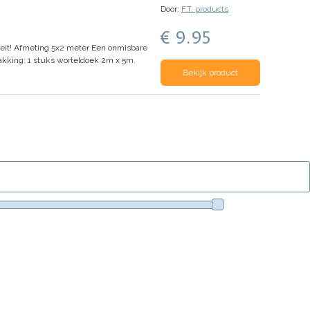
Door:
F.T. products
€ 9.95
eit!
Afmeting 5x2 meter
Een onmisbare
akking: 1 stuks worteldoek 2m x 5m.
Bekijk product