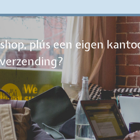
ebshop, plús een eigen kanto
tverzending?