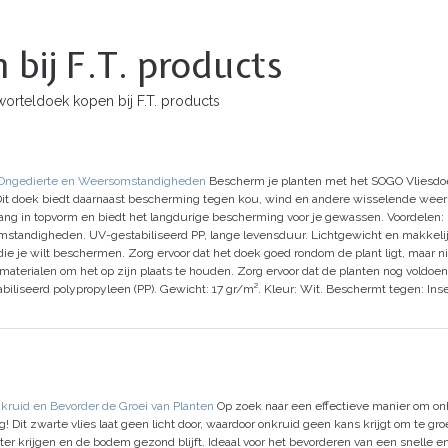
bij F.T. products
worteldoek kopen bij F.T. products
 Ongedierte en Weersomstandigheden
Bescherm je planten met het SOGO Vliesdoek
. Dit doek biedt daarnaast bescherming tegen kou, wind en andere wisselende we
k lang in topvorm en biedt het langdurige bescherming voor je gewassen.
Voordelen:
omstandigheden.
UV-gestabiliseerd PP, lange levensduur.
Lichtgewicht en makkelij
die je wilt beschermen.
Zorg ervoor dat het doek goed rondom de plant ligt, maar nie
aterialen om het op zijn plaats te houden.
Zorg ervoor dat de planten nog voldoe
iliseerd polypropyleen (PP).
Gewicht:
17 gr/m².
Kleur:
Wit.
Beschermt tegen:
Inse
ruid en Bevorder de Groei van Planten
Op zoek naar een effectieve manier om on
Dit zwarte vlies laat geen licht door, waardoor onkruid geen kans krijgt om te groei
ter krijgen en de bodem gezond blijft. Ideaal voor het bevorderen van een snelle 