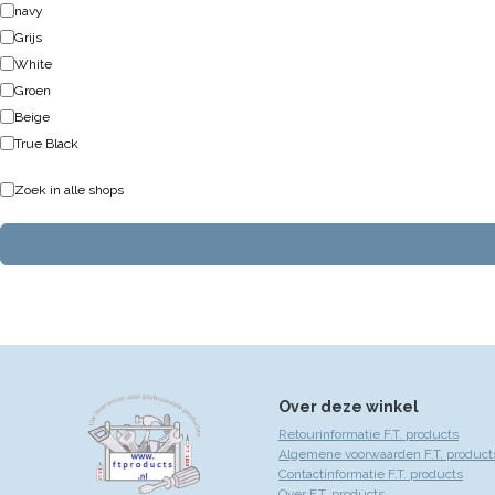
navy
Grijs
White
Groen
Beige
True Black
Zoek in alle shops
Over deze winkel
Retourinformatie F.T. products
Algemene voorwaarden F.T. product
Contactinformatie F.T. products
Over F.T. products