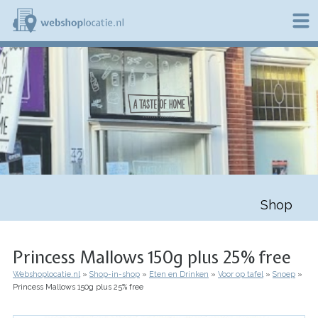
Overslaan
en
naar
de
W
inhoud
e
gaan
b
s
h
o
p
l
o
c
a
t
Shop
i
e
.
n
Princess Mallows 150g plus 25% free
l
Webshoplocatie.nl
Shop-in-shop
Eten en Drinken
Voor op tafel
Snoep
Kruimelpad
Princess Mallows 150g plus 25% free