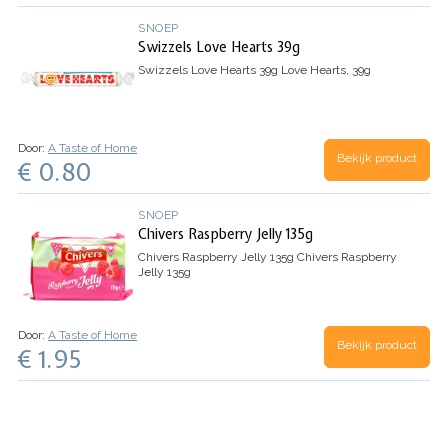
SNOEP
Swizzels Love Hearts 39g
Swizzels Love Hearts 39g
Love Hearts, 39g
Door:
A Taste of Home
Bekijk product
€ 0.80
SNOEP
Chivers Raspberry Jelly 135g
Chivers Raspberry Jelly 135g
Chivers Raspberry
Jelly 135g
Door:
A Taste of Home
Bekijk product
€ 1.95