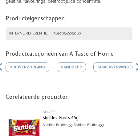
gelatine, flavourings, beetroot juice concentrate.
Producteigenschappen
INTERNE REFERENTIE
9610625909066
Productcategorieën van A Taste of Home
HUIDVERZORGING
HANDZEEP
SUIKERVERVANGER
Gerelateerde producten
SNOEP
Skittles Fruits 45g
Skittles Fruits 45g
Skittles Fruits 45g