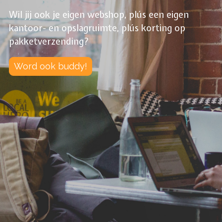
Wil jij ook je eigen webshop, plús een eigen
kantoor- en opslagruimte, plús korting op
pakketverzending?
Word ook buddy!