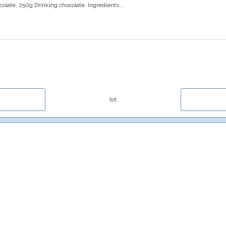
colate, 250g
Drinking chocolate.
Ingredients:
…
tot