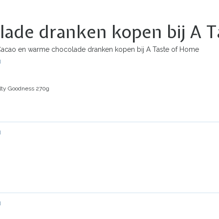
lade dranken kopen bij A 
acao en warme chocolade dranken kopen bij A Taste of Home
N
alty Goodness 270g
N
N