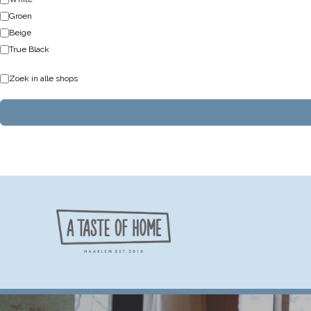
Groen
Beige
True Black
Zoek in alle shops