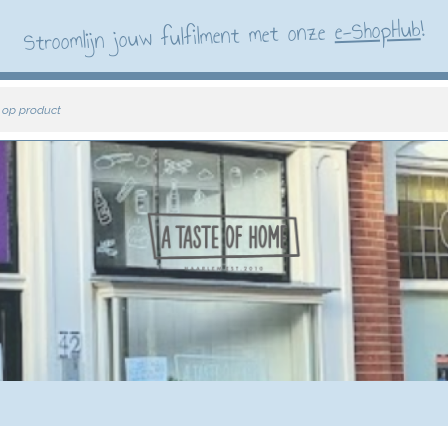
!
e-ShopHub
Stroomlijn jouw fulfilment met onze
 op product