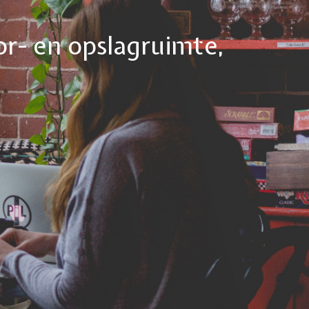
or- en opslagruimte,