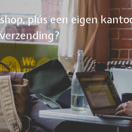
ebshop, plús een eigen kanto
tverzending?