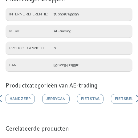
INTERNE REFERENTIE
7869618749699
MERK
AE-trading
PRODUCT GEWICHT
0
EAN
9502654889518
Productcategorieën van AE-trading
HANDZEEP
JERRYCAN
FIETSTAS
FIETSBEL
Gerelateerde producten