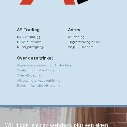
AE-Trading
Adres
KVK: 81866453
AE-trading
BTW-nummer:
Tingietersweg 67 67
NL003612252B34
2031ER Haarlem
Over deze winkel
Algemene voorwaarden AE-trading
Contactinformatie AE-trading
Over AE-trading
AE-trading privacyverklaring
Retourinformatie AE-trading
Wil jij ook je eigen webshop, plús een eigen