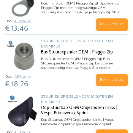
Borgring Stuur OEM | Piaggio Zip 4T
Upgrade uw
Piaggio Zip met een hoogwaardige OEM-
stuurring met borgring
Wil je je Piaggio Zip SP of
Zip 4T scooter verbeteren? Zoek niet verder,
Door:
AE-trading
want wij hebben de perfecte oplossing voor…
Bekijk product
€ 13.46
STUUR EN SPIEGELS VOOR SCOOTER EN
BROMMER
Bus Stuurexpander OEM | Piaggio Zip
Bus Stuurexpander OEM | Piaggio Zip
Bus
Stuurexpander OEM | Piaggio zip
De ultieme
stuuroplossing voor uw Piaggio Zip-scooter
Upgrade uw Piaggio Zip-scooter met de Bus
Door:
AE-trading
Stuurexpander OEM, de perfecte
Bekijk product
€ 18.26
stuuroplossing…
STUUR EN SPIEGELS VOOR SCOOTER EN
BROMMER
Dop Stuurkap OEM Ongespoten Links |
Vespa Primavera / Sprint
Dop Stuurkap OEM Ongespoten Links | Vespa
Primavera / Sprint
Vespa Primavera / Sprint
Door:
AE-trading