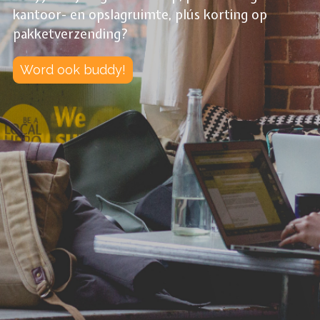
kantoor- en opslagruimte, plús korting op
pakketverzending?
Word ook buddy!