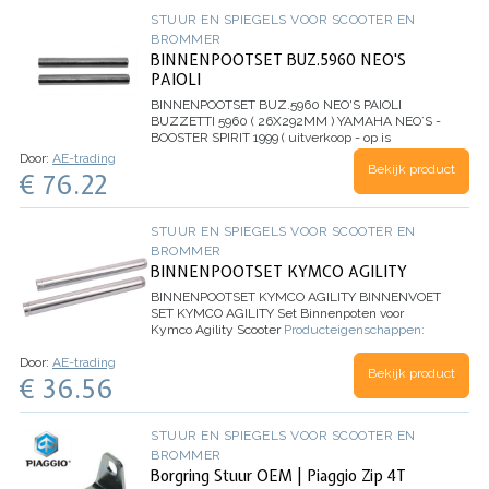
STUUR EN SPIEGELS VOOR SCOOTER EN
BROMMER
BINNENPOOTSET BUZ.5960 NEO'S
PAIOLI
BINNENPOOTSET BUZ.5960 NEO'S PAIOLI
BUZZETTI 5960 ( 26X292MM ) YAMAHA NEO`S -
BOOSTER SPIRIT 1999 ( uitverkoop - op is
opruiming )
Door:
AE-trading
Bekijk product
€ 76.22
STUUR EN SPIEGELS VOOR SCOOTER EN
BROMMER
BINNENPOOTSET KYMCO AGILITY
BINNENPOOTSET KYMCO AGILITY
BINNENVOET
SET KYMCO AGILITY
Set Binnenpoten voor
Kymco Agility Scooter
Producteigenschappen:
Speciaal gemaakt voor Kymco Agility Scooter
…
Door:
AE-trading
Bekijk product
€ 36.56
STUUR EN SPIEGELS VOOR SCOOTER EN
BROMMER
Borgring Stuur OEM | Piaggio Zip 4T