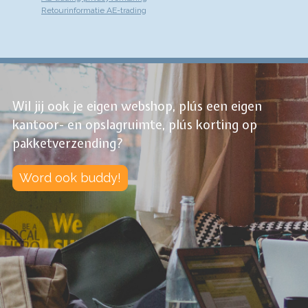
Retourinformatie AE-trading
Wil jij ook je eigen webshop, plús een eigen
kantoor- en opslagruimte, plús korting op
pakketverzending?
Word ook buddy!