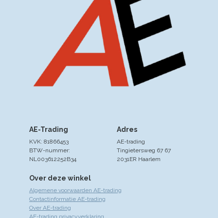
AE-Trading
Adres
KVK: 81866453
AE-trading
BTW-nummer:
Tingietersweg 67 67
NL003612252B34
2031ER Haarlem
Over deze winkel
Algemene voorwaarden AE-trading
Contactinformatie AE-trading
Over AE-trading
AE-trading privacyverklaring