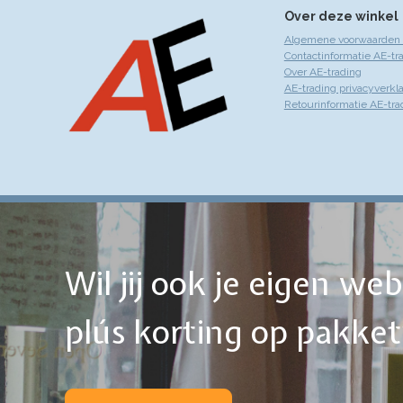
Over deze winkel
Algemene voorwaarden 
Contactinformatie AE-tr
Over AE-trading
AE-trading privacyverkla
Retourinformatie AE-tra
Wil jij ook je eigen w
plús korting op pakke