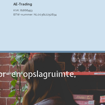
AE-Trading
KVK: 81866453
BTW-nummer: NL003612252B34
or- en opslagruimte,