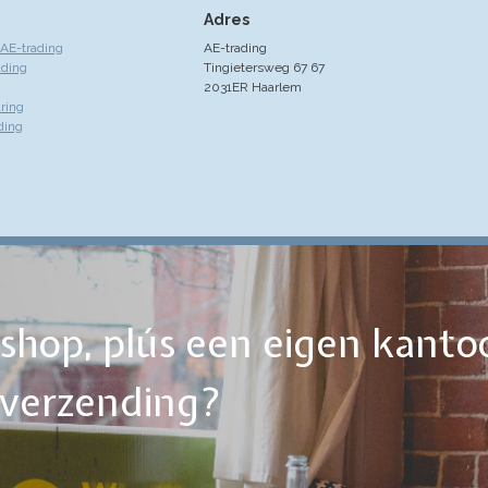
Adres
AE-trading
AE-trading
ading
Tingietersweg 67 67
2031ER Haarlem
ring
ding
ebshop, plús een eigen kanto
tverzending?