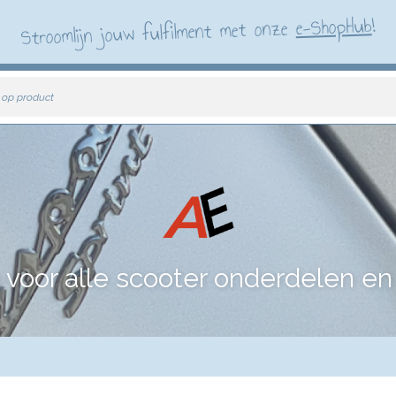
!
e-ShopHub
Stroomlijn jouw fulfilment met onze
 op product
voor alle scooter onderdelen en 