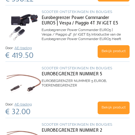
SCOOTER ONTSTEKINGEN EN BOUGIES
Eurobegrenzer Power Commander
EURO5 | Vespa / Piaggio 4T 3V iGET E5
Eurobegrenzer Power Commander EURO5 |
Vespa / Piaggio 4T 3V iGET E5
Introductie van de
Eurobegrenzer Power Commander EURO5
Heeft
u een betrouwbare en effectieve
Door:
AE-trading
snelheidsbegrenzer nodig voor uw Vespa of
Bekijk product
€ 419.50
Piaggio scooter? Zoek niet verder dan de…
SCOOTER ONTSTEKINGEN EN BOUGIES
EUROBEGRENZER NUMMER 5
EUROBEGRENZER NUMMER 5
EUROB,
TOERENBEGRENZER
Door:
AE-trading
Bekijk product
€ 32.00
SCOOTER ONTSTEKINGEN EN BOUGIES
EUROBEGRENZER NUMMER 2