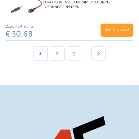
EUROBEGRENZER NUMMER 2
EUROB,
TOERENBEGRENZER
Door:
AE-trading
Bekijk product
€ 30.68
Paginering
…
Huidige
1
Page
2
Page
3
pagina