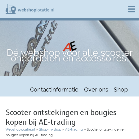
Overslaan
en
naar
de
W
inhoud
e
gaan
b
s
h
Dé webshop voor alle scooter
o
onderdelen en accessoires.
p
l
o
c
a
t
Contactinformatie
Over ons
Shop
i
e
.
n
Scooter ontstekingen en bougies
l
kopen bij AE-trading
Webshoplocatie.nl
Shop-in-shop
AE-trading
Scooter ontstekingen en
Kruimelpad
bougies kopen bij AE-trading