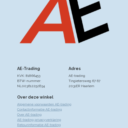
AE-Trading
Adres
KVK: 81866453
AE-trading
BTW-nummer:
Tingietersweg 67 67
NL003612252B34
2031ER Haarlem
Over deze winkel
Algemene voorwaarden AE-trading
Contactinformatie AE-trading
Over AE-trading
AE-trading privacyverklaring
Retourinformatie AE-trading