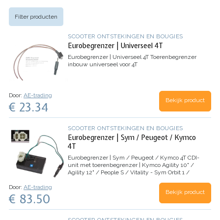
Filter producten
SCOOTER ONTSTEKINGEN EN BOUGIES
Eurobegrenzer | Universeel 4T
Eurobegrenzer | Universeel 4T
Toerenbegrenzer
inbouw universeel voor 4T
Door:
AE-trading
Bekijk product
€ 23.34
SCOOTER ONTSTEKINGEN EN BOUGIES
Eurobegrenzer | Sym / Peugeot / Kymco
4T
Eurobegrenzer | Sym / Peugeot / Kymco 4T
CDI-
unit met toerenbegrenzer | Kymco Agility 10" /
Agility 12" / People S / Vitality - Sym Orbit 1 /
Orbit 2 / Fiddle 1 / Fiddle 2 / Cello / Allo / Jet 4 -
Door:
AE-trading
Peugeot Tweet / Vivacity 3 / Speedfight…
Bekijk product
€ 83.50
SCOOTER ONTSTEKINGEN EN BOUGIES