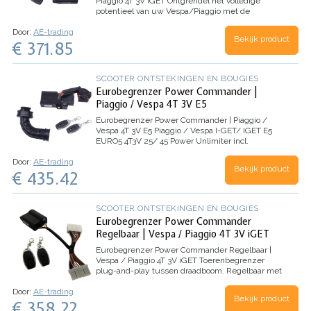
Piaggio 4T 3V iGET
Ontgrendel het volledige
potentieel van uw Vespa/Piaggio met de
Eurobegrenzer Power Commander V2
Wilt u uw
Door:
AE-trading
Vespa/Piaggio naar een hoger niveau tillen? De
Bekijk product
€ 371.85
Eurobegrenzer Power Commander V2…
SCOOTER ONTSTEKINGEN EN BOUGIES
Eurobegrenzer Power Commander |
Piaggio / Vespa 4T 3V E5
Eurobegrenzer Power Commander | Piaggio /
Vespa 4T 3V E5
Piaggio / Vespa I-GET/ IGET E5
EURO5 4T3V 25/ 45 Power Unlimiter incl.
luchtbuis/ regelbaar via afstandsbediening-
Door:
AE-trading
begrenzer (remote) | Vespa Primavera 4T 3V E5 /
Bekijk product
€ 435.42
Sprint 4T 3V E5 - Piaggio Zip 4T…
SCOOTER ONTSTEKINGEN EN BOUGIES
Eurobegrenzer Power Commander
Regelbaar | Vespa / Piaggio 4T 3V iGET
Eurobegrenzer Power Commander Regelbaar |
Vespa / Piaggio 4T 3V iGET
Toerenbegrenzer
plug-and-play tussen draadboom. Regelbaar met
remote / afstandbediening | Vespa Primavera /
Door:
AE-trading
Sprint 4T 3V iGET E4 - Piaggio Zip 4T 3V iGET E4 /
Bekijk product
€ 358.22
Piaggio Liberty S 3V iGET E4