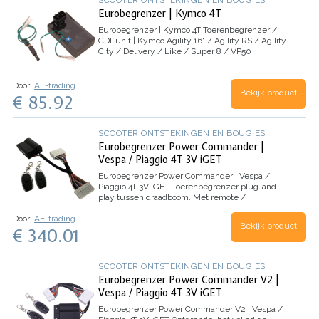
Eurobegrenzer | Kymco 4T
Eurobegrenzer | Kymco 4T
Toerenbegrenzer /
CDI-unit | Kymco Agility 16" / Agility RS / Agility
City / Delivery / Like / Super 8 / VP50
Door:
AE-trading
Bekijk product
€ 85.92
SCOOTER ONTSTEKINGEN EN BOUGIES
Eurobegrenzer Power Commander |
Vespa / Piaggio 4T 3V iGET
Eurobegrenzer Power Commander | Vespa /
Piaggio 4T 3V iGET
Toerenbegrenzer plug-and-
play tussen draadboom. Met remote /
afstandbediening (Eurobegrenzer) | Vespa
Door:
AE-trading
Primavera / Sprint 4T 3V iGET E4 - Piaggio Zip 4T
Bekijk product
€ 340.01
3V iGET E4 / Piaggio Liberty S 3V iGET E4
SCOOTER ONTSTEKINGEN EN BOUGIES
Eurobegrenzer Power Commander V2 |
Vespa / Piaggio 4T 3V iGET
Eurobegrenzer Power Commander V2 | Vespa /