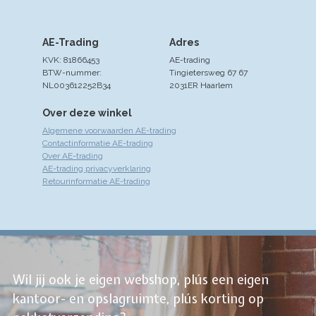
AE-Trading
Adres
KVK: 81866453
AE-trading
BTW-nummer:
Tingietersweg 67 67
NL003612252B34
2031ER Haarlem
Over deze winkel
Algemene voorwaarden AE-trading
Contactinformatie AE-trading
Over AE-trading
AE-trading privacyverklaring
Retourinformatie AE-trading
Wil jij ook je eigen webshop, plús een eigen
kantoor- en opslagruimte, plús korting op