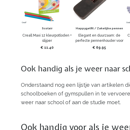
Scolair
Happygetfit / Zakelijke pennen
Creall Maxi 12 kleurpotloden +
Elegant en duurzaam: de
C
slijper
perfecte pennenhouder voor
elke gelegenheid - Geel - 3
€ 11.40
€ 69.95
pennen
Ook handig als je weer naar sc
Onderstaand nog een lijstje van artikelen d
schoolboeken of gymspullen in te vervoeren,
weer naar school of aan de studie moet.
Ook handig voor als je wee