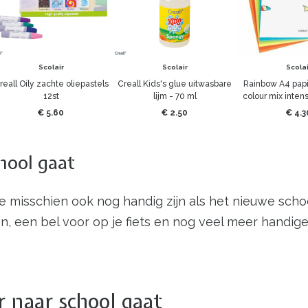
Scolair
Scolair
Scolai
reall Oily zachte oliepastels
Creall Kids's glue uitwasbare
Rainbow A4 pap
12st
lijm - 70 ml
colour mix intens
€ 5.60
€ 2.50
€ 4.3
hool gaat
ie misschien ook nog handig zijn als het nieuwe schoo
 een bel voor op je fiets en nog veel meer handige 
r naar school gaat