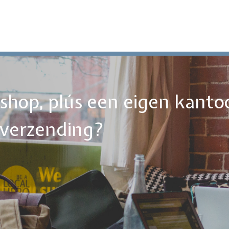
ebshop, plús een eigen kanto
tverzending?