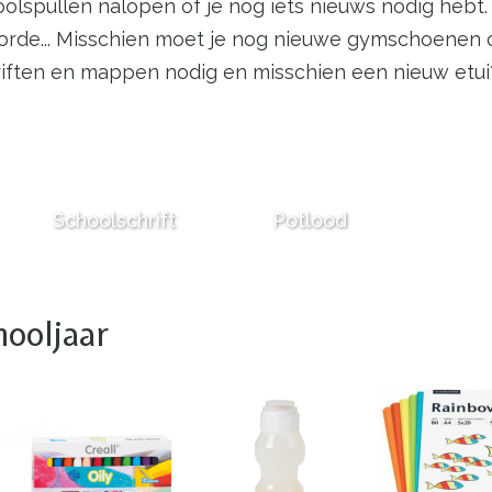
hoolspullen nalopen of je nog iets nieuws nodig hebt
orde... Misschien moet je nog nieuwe gymschoenen 
riften en mappen nodig en misschien een nieuw etui? 
Schoolschrift
Potlood
ooljaar