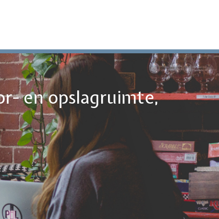
or- en opslagruimte,