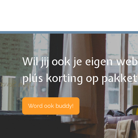
Wil jij ook je eigen w
plús korting op pakke
Word ook buddy!