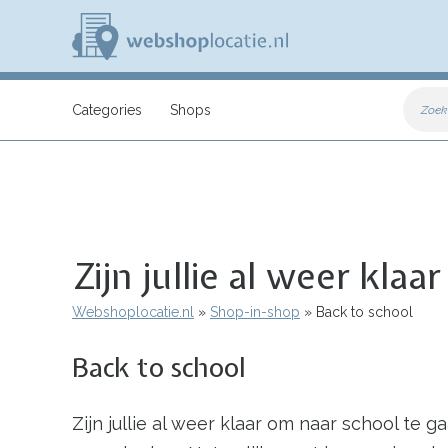
Overslaan
en
naar
de
inhoud
W
gaan
e
Categories
Shops
Zoek
b
s
h
o
p
l
o
c
Zijn jullie al weer kla
a
t
i
Webshoplocatie.nl
Shop-in-shop
Back to school
Kruimelpad
e
.
Back to school
n
l
Zijn jullie al weer klaar om naar school te