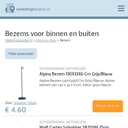
Overslaan
en
naar
de
W
inhoud
e
gaan
Bezems voor binnen en buiten
b
s
Webshoplocatie.nl
Shop-in-shop
Bezem
h
Kruimelpad
o
p
Filter producten
l
o
c
SCHOONMAAK ARTIKELEN
a
Alpina Bezem 130X33X6 Cm Grijs/Blauw
t
Alpina Bezem 130X33X6 Cm Grijs/Blauw
Alpina
i
bezem van 130 x 33 x 6 cm, kleur: grijs/blauw
e
.
n
Door:
Sneaker Totaal
l
Bekijk product
€ 4.60
SCHOONMAAK ARTIKELEN
Wolf Garten Schrobber SB350M 35cm