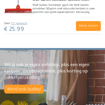
Wolf Garten Schrobber 35cm
De Wolf Garten
schrobber SB350m met robuuste borstels is zeer
geschikt voor grote oppervlakken.
Eenvoudig
toegang tot smalle plekken doordat de borstel is
afgerond.
De borstels staan in een X-vorm.
Hierdoor is het schoonmaken snel en erg
Door:
F.T. products
Bekijk product
eenvoudig.
Afmetingen: 5,5cm breed x 35cm
€ 25.99
lang x 5cm hoog.
LET OP. De borstel is zonder
steel!
De steel die voor dit opzetstuk van het
multistar kliksysteem wordt aangeraden is de
ZM150. Maar alle stelen van het multistar
kliksysteem zijn geschikt voor dit opzetstuk.
Wil jij ook je eigen webshop, plús een eigen
kantoor- en opslagruimte, plús korting op
pakketverzending?
Word ook buddy!