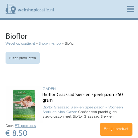
Overslaan
en
naar
de
W
inhoud
e
gaan
Bioflor
b
s
Webshoplocatie.nl
Shop-in-shop
Bioflor
h
Kruimelpad
o
p
Filter producten
l
o
c
a
t
ZADEN
i
Bioflor Graszaad Sier- en speelgazon 250
e
gram
.
n
Bioflor Graszaad Sier- en Speelgazon – Voor een
l
Sterk en Mooi Gazon
Creëer een prachtig en
stevig gazon met Bioflor Graszaad Sier- en
Speelgazon. Speciaal ontwikkeld voor het
Door:
F.T. products
Noordwest-Europese klimaat en geschikt voor
Bekijk product
€ 8.50
alle grondsoorten. Dit hoogwaardige mengsel van
fijne grassoorten zorgt voor een extra stevig