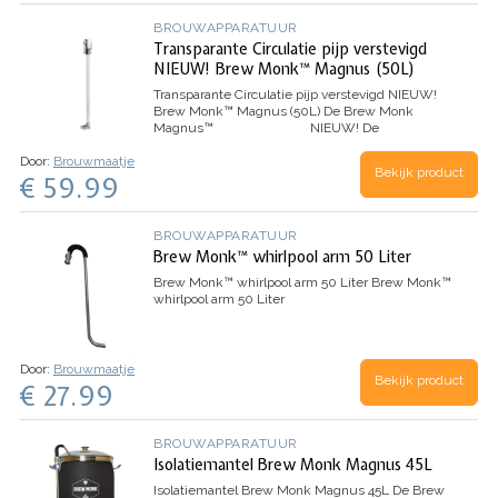
BROUWAPPARATUUR
Transparante Circulatie pijp verstevigd
NIEUW! Brew Monk™ Magnus (50L)
Transparante Circulatie pijp verstevigd NIEUW!
Brew Monk™ Magnus (50L)
De Brew Monk
Magnus™ NIEUW! De
circulatiepijp heeft voortaan een cover uit…
Door:
Brouwmaatje
Bekijk product
€ 59.99
BROUWAPPARATUUR
Brew Monk™ whirlpool arm 50 Liter
Brew Monk™ whirlpool arm 50 Liter
Brew Monk™
whirlpool arm 50 Liter
Door:
Brouwmaatje
Bekijk product
€ 27.99
BROUWAPPARATUUR
Isolatiemantel Brew Monk Magnus 45L
Isolatiemantel Brew Monk Magnus 45L
De Brew