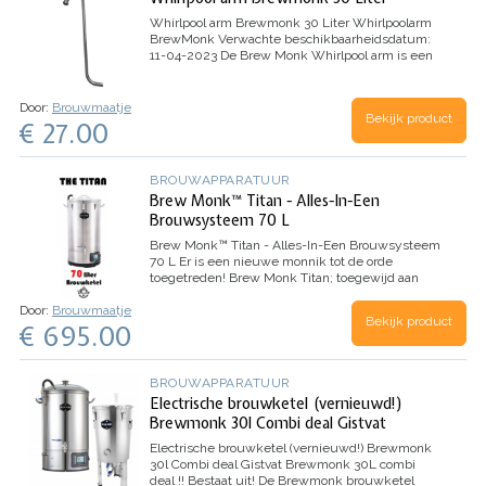
Whirlpool arm Brewmonk 30 Liter
Whirlpoolarm
BrewMonk Verwachte beschikbaarheidsdatum:
11-04-2023 De Brew Monk Whirlpool arm is een
accessoire dat past op de externe circulatiepijp
van de Brew Monk. De ingebouwde
magneetpomp van…
Door:
Brouwmaatje
Bekijk product
€ 27.00
BROUWAPPARATUUR
Brew Monk™ Titan - Alles-In-Een
Brouwsysteem 70 L
Brew Monk™ Titan - Alles-In-Een Brouwsysteem
70 L
Er is een nieuwe monnik tot de orde
toegetreden! Brew Monk Titan; toegewijd aan
het maischen, filteren en koken in één grote
Door:
Brouwmaatje
brouwketel. Nu in stijlvolle matte roestvrijstalen
Bekijk product
€ 695.00
finish. Start nu je…
BROUWAPPARATUUR
Electrische brouwketel (vernieuwd!)
Brewmonk 30l Combi deal Gistvat
Electrische brouwketel (vernieuwd!) Brewmonk
30l Combi deal Gistvat
Brewmonk 30L combi
deal !! Bestaat uit! De Brewmonk brouwketel