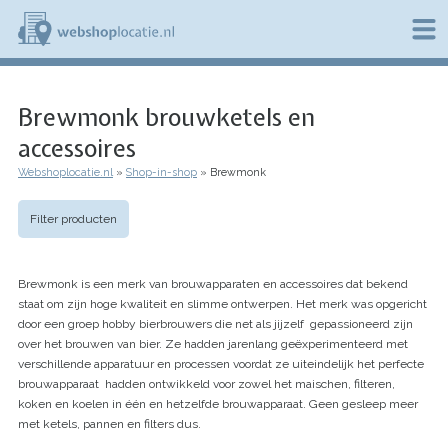
Overslaan
en
naar
de
W
inhoud
e
gaan
Brewmonk brouwketels en
b
s
accessoires
h
o
Webshoplocatie.nl
Shop-in-shop
Brewmonk
p
Kruimelpad
l
o
Filter producten
c
a
t
Brewmonk is een merk van brouwapparaten en accessoires dat bekend
i
staat om zijn hoge kwaliteit en slimme ontwerpen. Het merk was opgericht
e
door een groep hobby bierbrouwers die net als jijzelf gepassioneerd zijn
.
n
over het brouwen van bier. Ze hadden jarenlang geëxperimenteerd met
l
verschillende apparatuur en processen voordat ze uiteindelijk het perfecte
brouwapparaat hadden ontwikkeld voor zowel het maischen, filteren,
koken en koelen in één en hetzelfde brouwapparaat. Geen gesleep meer
met ketels, pannen en filters dus.