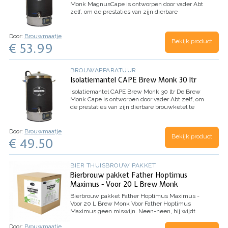
Monk MagnusCape is ontworpen door vader Abt
zelf, om de prestaties van zijn dierbare
brouwketel te verbeteren. Door het gebruik van
de isolatiemantel kan de Brew Monk brouwketel
de warmte…
Door:
Brouwmaatje
Bekijk product
€ 53.99
BROUWAPPARATUUR
Isolatiemantel CAPE Brew Monk 30 ltr
Isolatiemantel CAPE Brew Monk 30 ltr
De Brew
Monk Cape is ontworpen door vader Abt zelf, om
de prestaties van zijn dierbare brouwketel te
verbeteren. Door het gebruik van de
isolatiemantel kan de Brew Monk brouwketel de
warmte beter…
Door:
Brouwmaatje
Bekijk product
€ 49.50
BIER THUISBROUW PAKKET
Bierbrouw pakket Father Hoptimus
Maximus - Voor 20 L Brew Monk
Bierbrouw pakket Father Hoptimus Maximus -
Voor 20 L Brew Monk
Voor Father Hoptimus
Maximus geen miswijn. Neen-neen, hij wijdt
zijn leven aan God en aan lekker bier. Elke
Door:
Brouwmaatje
zondag na de mis, vind je hem terug in de