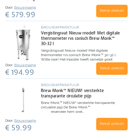
30liter incl. de Brewmonk 32 liter
Door:
Brouwmaatje
fermentation ketel. Hierdoor heeft u een
Bekijk product
€ 579.99
voordeel van € 51,00! …
BROUWAPPARATUUR
Vergistingsvat Nieuw model! Met digitale
thermometer rvs conisch Brew Monk™
30-32 l
Vergistingsvat Nieuw model! Met digitale
thermometer rvs conisch Brew Monk™ 30-32 l
Witte rook! Het klooster heeft namelijk groot
nieuws voor zijn dierbare Brew Monk adepten en
Door:
Brouwmaatje
Bekijk product
parochianen. Vader abt en zijn apostelen stellen
€ 194.99
met gepaste trots hun 30 l vergistingsvat voor,
waarin…
BROUWAPPARATUUR
Brew Monk™ NIEUW! versterkte
transparante circulatie pijp
Brew Monk™ NIEUW! versterkte transparante
circulatie pijp
De Brew Monk™
reserveer hem snel…
Door:
Brouwmaatje
Bekijk product
€ 59.99