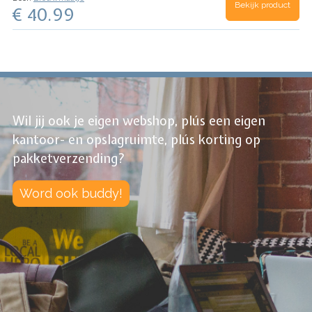
Bekijk product
€ 40.99
brouwkelder van het klooster. Lustig mout aan…
Wil jij ook je eigen webshop, plús een eigen
kantoor- en opslagruimte, plús korting op
pakketverzending?
Word ook buddy!