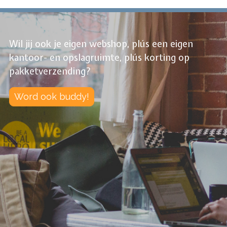
Wil jij ook je eigen webshop, plús een eigen
kantoor- en opslagruimte, plús korting op
pakketverzending?
Word ook buddy!