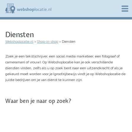
Overslaan
en
naar
de
W
inhoud
e
gaan
Diensten
b
s
Webshoplocatie.nl
Shop-in-shop
Diensten
h
Kruimelpad
o
p
Zoek je een tekstschrijver, een social media marketeer, een fotograaf of
l
cameraman( of vrouw). Op Webshoplocatie kan je ook verschillende
o
diensten vinden, zelfs als u op zoek bent naar een uitzendkracht of als je
c
gekeurd moet worden voor je (groot)rijbewijs vindt je op Webshoplocatie de
a
juiste bedrijven om je van dienst te kunnen zijn.
t
i
e
.
Waar ben je naar op zoek?
n
l