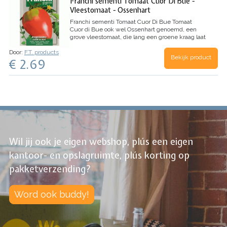
Franchi sementi Tomaat Cuor Di Bue -
Vleestomaat - Ossenhart
Franchi sementi Tomaat Cuor Di Bue
Tomaat
Cuor di Bue ook wel Ossenhart genoemd, een
grove vleestomaat, die lang een groene kraag laat
zien. In Italie krijgt men dit ras geserveerd als
Door:
F.T. products
'insalata di pomodori'. Vanaf eind februari in 'n
Bekijk product
€ 2.69
zaaibakje bij 20C of later buiten onder glas. Na
het verspenen, in een kasje of in potten
uitplanten.
Productkenmerken
Een beroemde
Italiaanse vleestomaat
Heeft rijke aromatische
smaak
Geschikt voor pastasauzen en soepen
Periodes
Binnen zaaien tussen februari en mei.
Oogsten van juli tot oktober
Inhoud 1 zakje met
1.2 gram zaden
Wil jij ook je eigen webshop, plús een eigen
kantoor- en opslagruimte, plús korting op
pakketverzending?
Word ook buddy!