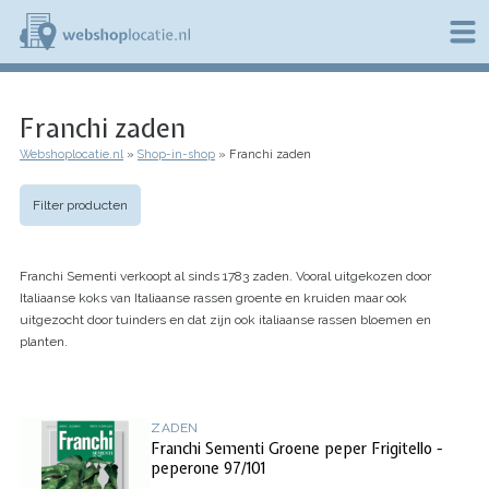
Overslaan
en
naar
de
W
inhoud
e
gaan
Franchi zaden
b
s
Webshoplocatie.nl
Shop-in-shop
Franchi zaden
h
Kruimelpad
o
p
Filter producten
l
o
c
Franchi Sementi verkoopt al sinds 1783 zaden. Vooral uitgekozen door
a
t
Italiaanse koks van Italiaanse rassen groente en kruiden maar ook
i
uitgezocht door tuinders en dat zijn ook italiaanse rassen bloemen en
e
planten.
.
n
l
ZADEN
Franchi Sementi Groene peper Frigitello -
peperone 97/101