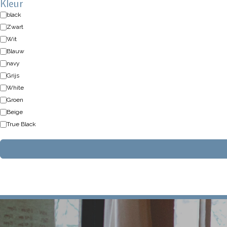
Kleur
black
Zwart
Wit
Blauw
navy
Grijs
White
Groen
Beige
True Black