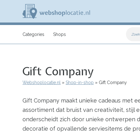
Overslaan
en
naar
de
inhoud
W
gaan
e
Categories
Shops
Zoek
b
s
h
o
p
Gift Company
l
o
c
Webshoplocatie.nl
Shop-in-shop
Gift Company
a
Kruimelpad
t
i
Gift Company maakt unieke cadeaus met een v
e
.
assortiment dat bruist van creativiteit, st
n
l
onderscheidt zich door unieke ontwerpen die
decoratie of opvallende serviesitems de pro