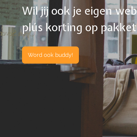
Wil jij ook je eigen w
plús korting op pakke
Word ook buddy!