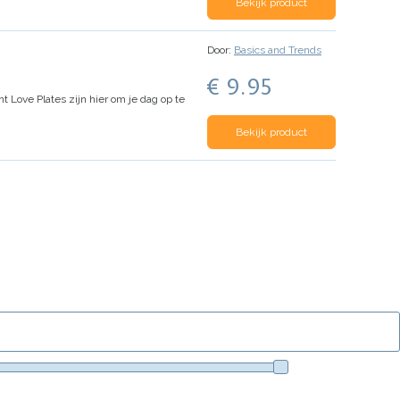
Bekijk product
Door:
Basics and Trends
€ 9.95
t Love Plates zijn hier om je dag op te
Bekijk product