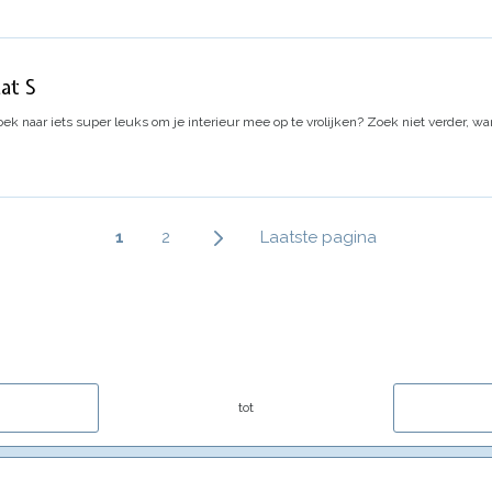
at S
oek naar iets super leuks om je interieur mee op te vrolijken? Zoek niet verder, wan
Paginering
Huidige
1
Page
2
Laatste
Laatste pagina
pagina
pagina
tot