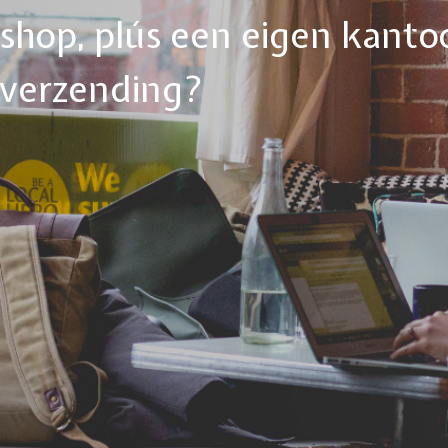
ebshop, plús een eigen kanto
tverzending?