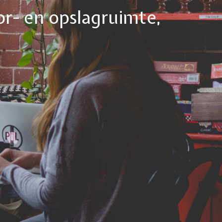
or- en opslagruimte,