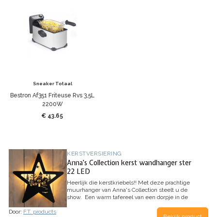
Sneaker Totaal
Bestron Af351 Friteuse Rvs 3,5L
2200W
€ 43.65
KERSTVERSIERING
Anna's Collection kerst wandhanger ster
22 LED
Heerlijk die kerstkriebels!!
Met deze prachtige
muurhanger van Anna's Collection steelt u de
show.
Een warm tafereel van een dorpje in de
sneeuw wordt extra sfeer gegeven door de led
Door:
F.T. products
lampjes die aan de achterzijde van de ster zijn
Bekijk product