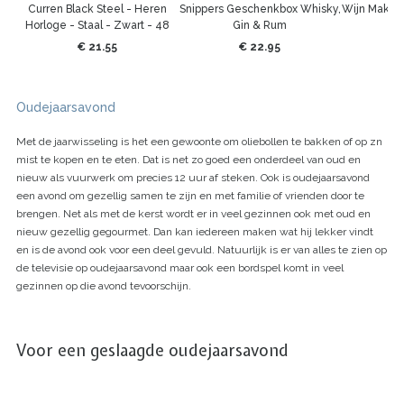
Curren Black Steel - Heren
Snippers Geschenkbox Whisky,
Wijn Maken 
Horloge - Staal - Zwart - 48
Gin & Rum
h
mm
€ 21.55
€ 22.95
€
Oudejaarsavond
Met de jaarwisseling is het een gewoonte om oliebollen te bakken of op zn
mist te kopen en te eten. Dat is net zo goed een onderdeel van oud en
nieuw als vuurwerk om precies 12 uur af steken. Ook is oudejaarsavond
een avond om gezellig samen te zijn en met familie of vrienden door te
brengen. Net als met de kerst wordt er in veel gezinnen ook met oud en
nieuw gezellig gegourmet. Dan kan iedereen maken wat hij lekker vindt
en is de avond ook voor een deel gevuld. Natuurlijk is er van alles te zien op
de televisie op oudejaarsavond maar ook een bordspel komt in veel
gezinnen op die avond tevoorschijn.
Voor een geslaagde oudejaarsavond