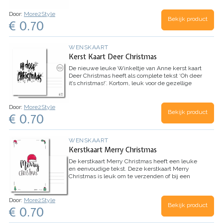
Materiaal
Formaat: A6 14,8 x 10,5. Papier: gedrukt
op 330 grams enkelzijdig sulfaatkarton. Doordat
Door:
More2Style
Bekijk product
sulfaatkarton uit meerdere lagen bestaat, is het
€ 0.70
extra stevig.
De achterkant is voorzien van
adresregels. Kaart is echter exclusief envelop.
WENSKAART
Kerst Kaart Deer Christmas
De nieuwe leuke Winkeltje van Anne kerst kaart
Deer Christmas heeft als complete tekst ‘Oh deer
it’s christmas!’. Kortom, leuk voor de gezellige
kerstdagen.
Materiaal
Formaat: A6 14,8 x
10,5. Papier: gedrukt op 330 grams
enkelzijdig sulfaatkarton. Doordat sulfaatkarton
Door:
More2Style
Bekijk product
uit meerdere lagen bestaat, is het extra stevig.
€ 0.70
De achterkant is voorzien van adresregels. Kaart
is echter exclusief envelop.
WENSKAART
Kerstkaart Merry Christmas
De kerstkaart Merry Christmas heeft een leuke
en eenvoudige tekst. Deze kerstkaart Merry
Christmas is leuk om te verzenden of bij een
kadootje te doen. Op de achterkant van de kaart
kun je schrijven. Kortom, leuk voor de gezellige
kerstdagen.
Materiaal
Het formaat is 10,5 x 14,8
Door:
More2Style
Bekijk product
cm.
€ 0.70