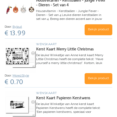
Housevitamin - Kerstballen - Jungle Fever
gezellige sfeer. De bijbehorende transformator
- Dieren - Set van 4
biedt een veilige elektrische aansluiting.
Dit
najaar alvast een winterse sfeer op bijvoorbeeld
Housevitamin - Kerstballen - Jungle Fever -
de oprit, de tuin of andere ruimtes? Bestel dan
Dieren - Set van 4
Leuke dieren kerstballen in
snel deze prachtige dennenboom met een
set van 4. Breng een dieren accent aan in jouw
hoogte van 150cm.
Zeer makkelijk op te zetten
kerstboom. De set van 4 kerstballen bestaat uit:
en weer op te bergen na gebruik.
Inhoud: 1
Door:
Bylout
een toekan kerstbal,
een tijger kerstbal,
…
dennenboom met kunstsneeuw, 80
Bekijk product
€ 13.99
ingebouwde LED lampjes + transformator, 4
grondpinnen
Geschikt voor: Binnen en buiten
Kleur verlichting: Klassiek warm
Snoer lengte: 5
WENSKAART
meter
Kerst Kaart Merry Little Christmas
De leuke Winkeltje van Anne kerst kaart Merry
Little Christmas heeft de complete tekst: ‘Have
yourself a merry little christmas!’. Kortom, leuk
voor de gezellige kerstdagen.
Materiaal
Formaat:
A6 14,8 x 10,5. Papier: gedrukt op 330 grams
enkelzijdig sulfaatkarton. Doordat sulfaatkarton
Door:
More2Style
Bekijk product
uit meerdere lagen bestaat, is het extra stevig.
€ 0.70
De achterkant is voorzien van adresregels. Kaart
is echter exclusief envelop.
WENSKAART
Kerst Kaart Papieren Kerstwens
De leuke Winkeltje van Anne kerst kaart
Papieren Kerstwens heeft de complete tekst:
‘Een papieren kerstwens, speciaal voor
jou!’. Kortom, leuk voor de gezellige kerstdagen.