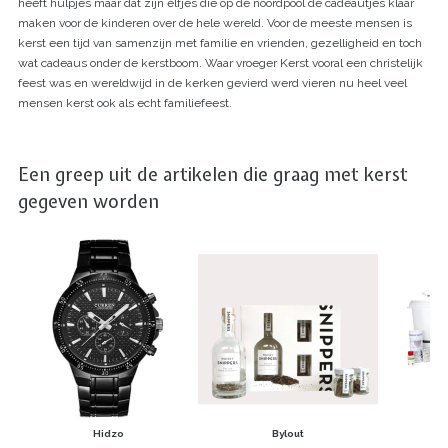
heeft hulpjes maar dat zijn elfjes die op de noordpool de cadeautjes klaar
maken voor de kinderen over de hele wereld. Voor de meeste mensen is
kerst een tijd van samenzijn met familie en vrienden, gezelligheid en toch
wat cadeaus onder de kerstboom. Waar vroeger Kerst vooral een christelijk
feest was en wereldwijd in de kerken gevierd werd vieren nu heel veel
mensen kerst ook als echt familiefeest.
Een greep uit de artikelen die graag met kerst
gegeven worden
Hidzo
Bylout
Br