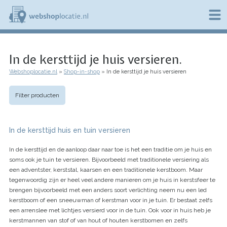
Overslaan
en
naar
de
W
inhoud
e
gaan
In de kersttijd je huis versieren.
b
s
Webshoplocatie.nl
Shop-in-shop
In de kersttijd je huis versieren
h
Kruimelpad
o
p
Filter producten
l
o
c
a
In de kersttijd huis en tuin versieren
t
i
In de kersttijd en de aanloop daar naar toe is het een traditie om je huis en
e
soms ook je tuin te versieren. Bijvoorbeeld met traditionele versiering als
.
een adventster, kerststal, kaarsen en een traditionele kerstboom. Maar
n
tegenwoordig zijn er heel veel andere manieren om je huis in kerstsfeer te
l
brengen bijvoorbeeld met een anders soort verlichting neem nu een led
kerstboom of een sneeuwman of kerstman voor in je tuin. Er bestaat zelfs
een arrenslee met lichtjes versierd voor in de tuin. Ook voor in huis heb je
kerstmannen van stof of van hout of houten kerstbomen en zelfs