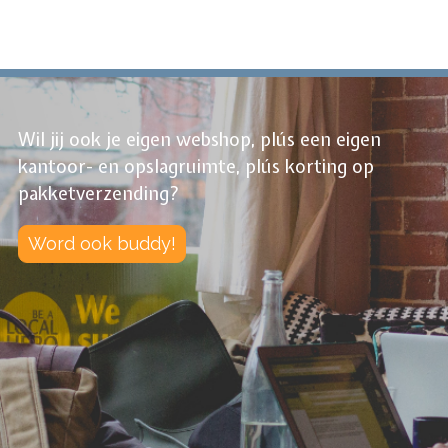
pagina
Wil jij ook je eigen webshop, plús een eigen
kantoor- en opslagruimte, plús korting op
pakketverzending?
Word ook buddy!