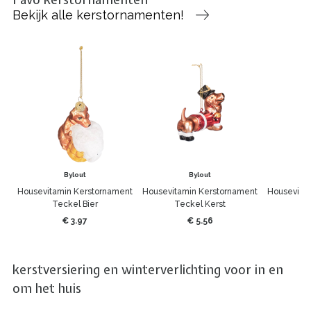
Bekijk alle kerstornamenten!
Bylout
Bylout
Housevitamin Kerstornament
Housevitamin Kerstornament
Housevita
Teckel Bier
Teckel Kerst
Sm
€ 3.97
€ 5.56
kerstversiering en winterverlichting voor in en
om het huis