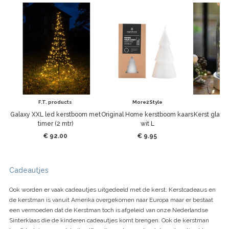
F.T. products
More2Style
F.
Galaxy XXL led kerstboom met
Original Home kerstboom kaars
Kerst glazen
timer (2 mtr)
wit L
€ 92.00
€ 9.95
Cadeautjes
Ook worden er vaak cadeautjes uitgedeeld met de kerst. Kerstcadeaus en
de kerstman is vanuit Amerika overgekomen naar Europa maar er bestaat
een vermoeden dat de Kerstman toch is afgeleid van onze Nederlandse
Sinterklaas die de kinderen cadeautjes komt brengen. Ook de kerstman