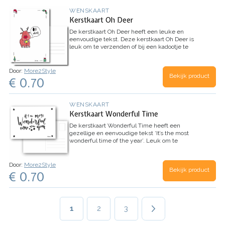
WENSKAART
Kerstkaart Oh Deer
De kerstkaart Oh Deer heeft een leuke en
eenvoudige tekst. Deze kerstkaart Oh Deer is
leuk om te verzenden of bij een kadootje te
doen. Op de achterkant van de kaart kun je
schrijven. Kortom, leuk voor de gezellige
kerstdagen.
Materiaal
Het formaat is 10,5 x 14,8
Door:
More2Style
Bekijk product
cm.
€ 0.70
WENSKAART
Kerstkaart Wonderful Time
De kerstkaart Wonderful Time heeft een
gezellige en eenvoudige tekst ‘It’s the most
wonderful time of the year’. Leuk om te
verzenden of bij een kadootje te doen.
Door:
More2Style
Bekijk product
€ 0.70
Paginering
Huidige
1
Page
2
Page
3