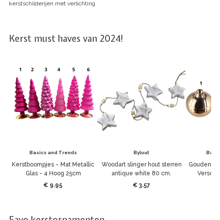
kerstschilderijen met verlichting.
Kerst must haves van 2024!
Basics and Trends
Bylout
Basi
Kerstboompjes – Mat Metallic
Woodart slinger hout sterren
Gouden Ker
Glas - 4 Hoog 25cm
antique white 80 cm.
Verschil
€ 9.95
€ 3.57
Favo kerstornamenten