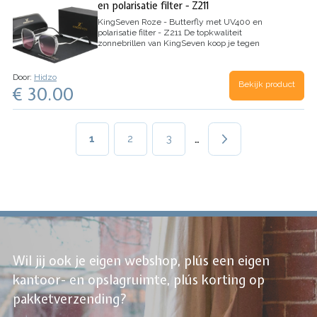
en polarisatie filter - Z211
KingSeven Roze - Butterfly met UV400 en
polarisatie filter - Z211
De topkwaliteit
zonnebrillen van KingSeven koop je tegen
betaalbare prijzen. KingSeven zonnebrillen
bieden jou 100% bescherming tegen gevaarlijke
en schadelijke UV-straling. Daarnaast zijn die…
Door:
Hidzo
Bekijk product
€ 30.00
Paginering
…
Huidige
1
Page
2
Page
3
pagina
Wil jij ook je eigen webshop, plús een eigen
kantoor- en opslagruimte, plús korting op
pakketverzending?