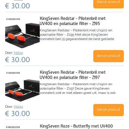
Bekijk product
€ 30.00
bescherming tegen schadelijke UV-straling,
zoals UV 400. Ook de…
KingSeven Redstar - Pilotenbril met
UV400 en polarisatie filter - Z195
KingSeven Redstar - Pilotenbril met UV400 en
polarisatie filter - Z195
Met deze KingSeven
zonnebril ben jij gegarandeerd de best geklede
persoon op het terras! Deze KingSeven zonnebril
biedt, net als alle andere KingSeven
zonnebrillen, 100% bescherming tegen UV-…
Door:
Hidzo
Bekijk product
€ 30.00
KingSeven Redstar - Pilotenbril met
UV400 en polarisatie filter - Z197
KingSeven Redstar - Pilotenbril met UV400 en
polarisatie filter - Z197
Deze gave KingSeven
zonnebril ziet er niet alleen goed uit, maar is ook
nog een van topkwaliteit. En dat voor een super
prijs! Deze KingSeven zonnebril biedt volledige
bescherming tegen schadelijk…
Door:
Hidzo
Bekijk product
€ 30.00
KingSeven Roze - Butterfly met UV400