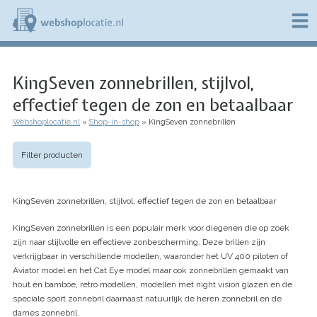
Overslaan
en
naar
de
W
inhoud
e
gaan
KingSeven zonnebrillen, stijlvol,
b
s
effectief tegen de zon en betaalbaar
h
o
Webshoplocatie.nl
Shop-in-shop
KingSeven zonnebrillen
p
Kruimelpad
l
o
Filter producten
c
a
t
KingSeven zonnebrillen, stijlvol, effectief tegen de zon en betaalbaar
i
e
KingSeven zonnebrillen is een populair merk voor diegenen die op zoek
.
zijn naar stijlvolle en effectieve zonbescherming. Deze brillen zijn
n
l
verkrijgbaar in verschillende modellen, waaronder het UV 400 piloten of
Aviator model en het Cat Eye model maar ook zonnebrillen gemaakt van
hout en bamboe, retro modellen, modellen met night vision glazen en de
speciale sport zonnebril daarnaast natuurlijk de heren zonnebril en de
dames zonnebril.