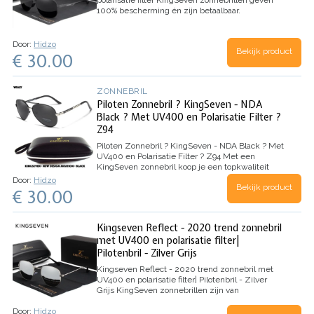
polarisatie filter
KingSeven zonnebrillen geven
100% bescherming én zijn betaalbaar.
Schadelijke UV-straling zijn erg slecht voor je
ogen. Daarom zorgt KingSeven ervoor dat jij
volledig beschermd bent tegen deze…
Door:
Hidzo
Bekijk product
€ 30.00
ZONNEBRIL
Piloten Zonnebril ? KingSeven - NDA
Black ? Met UV400 en Polarisatie Filter ?
Z94
Piloten Zonnebril ? KingSeven - NDA Black ? Met
UV400 en Polarisatie Filter ? Z94
Met een
KingSeven zonnebril koop je een topkwaliteit
zonnebril tegen een betaalbare prijs. KingSeven
Door:
Hidzo
Bekijk product
zonnebrillen beschermen jouw ogen 100% tegen
€ 30.00
UV-stralingen, zoals UV 400. Ook de
spiegelglazen…
Kingseven Reflect - 2020 trend zonnebril
met UV400 en polarisatie filter|
Pilotenbril - Zilver Grijs
Kingseven Reflect - 2020 trend zonnebril met
UV400 en polarisatie filter| Pilotenbril - Zilver
Grijs
KingSeven zonnebrillen zijn van
topkwaliteit en koop je tegen betaalbare prijzen.
Door:
Hidzo
Alle KingSeven zonnebrillen bieden volledige