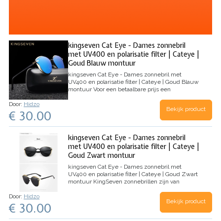
kingseven Cat Eye - Dames zonnebril
met UV400 en polarisatie filter | Cateye |
Goud Blauw montuur
kingseven Cat Eye - Dames zonnebril met
UV400 en polarisatie filter | Cateye | Goud Blauw
montuur
Voor een betaalbare prijs een
topzonnebril kopen. Dan koop je een KingSeven
Door:
Hidzo
zonnebril! Deze Cat Eye zonnebril van
Bekijk product
€ 30.00
KingSeven ziet er niet alleen fantastisch uit,
maar biedt jou ook de nodige…
kingseven Cat Eye - Dames zonnebril
met UV400 en polarisatie filter | Cateye |
Goud Zwart montuur
kingseven Cat Eye - Dames zonnebril met
UV400 en polarisatie filter | Cateye | Goud Zwart
montuur
KingSeven zonnebrillen zijn van
topkwaliteit en koop je tegen betaalbare prijzen.
Door:
Hidzo
Ook deze
glamorous
Cat Eye zonnebril! Naast
Bekijk product
€ 30.00
dat deze zonnebril er fantastisch uitziet,
beschermt hij…