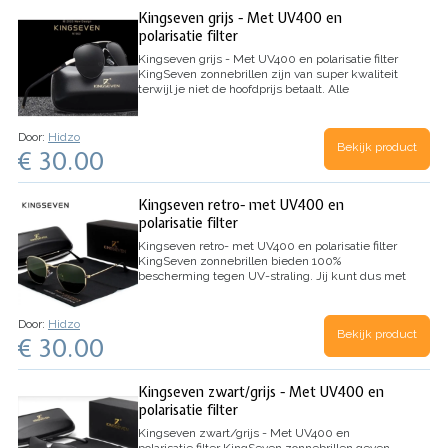
Kingseven grijs - Met UV400 en
polarisatie filter
Kingseven grijs - Met UV400 en polarisatie filter
KingSeven zonnebrillen zijn van super kwaliteit
terwijl je niet de hoofdprijs betaalt. Alle
KingSeven zonnebrillen bieden jouw ogen
optimale bescherming tegen gevaarlijke UV-
straling. De…
Door:
Hidzo
Bekijk product
€ 30.00
Kingseven retro- met UV400 en
polarisatie filter
Kingseven retro- met UV400 en polarisatie filter
KingSeven zonnebrillen bieden 100%
bescherming tegen UV-straling. Jij kunt dus met
volle teugen genieten van de zomer. Alle
KingSeven zonnebrillen zijn van topkwaliteit en
koop je voor betaalbare…
Door:
Hidzo
Bekijk product
€ 30.00
Kingseven zwart/grijs - Met UV400 en
polarisatie filter
Kingseven zwart/grijs - Met UV400 en