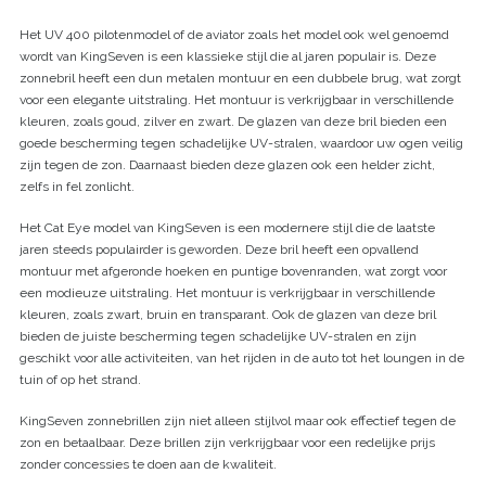
Het UV 400 pilotenmodel of de aviator zoals het model ook wel genoemd
wordt van KingSeven is een klassieke stijl die al jaren populair is. Deze
zonnebril heeft een dun metalen montuur en een dubbele brug, wat zorgt
voor een elegante uitstraling. Het montuur is verkrijgbaar in verschillende
kleuren, zoals goud, zilver en zwart. De glazen van deze bril bieden een
goede bescherming tegen schadelijke UV-stralen, waardoor uw ogen veilig
zijn tegen de zon. Daarnaast bieden deze glazen ook een helder zicht,
zelfs in fel zonlicht.
Het Cat Eye model van KingSeven is een modernere stijl die de laatste
jaren steeds populairder is geworden. Deze bril heeft een opvallend
montuur met afgeronde hoeken en puntige bovenranden, wat zorgt voor
een modieuze uitstraling. Het montuur is verkrijgbaar in verschillende
kleuren, zoals zwart, bruin en transparant. Ook de glazen van deze bril
bieden de juiste bescherming tegen schadelijke UV-stralen en zijn
geschikt voor alle activiteiten, van het rijden in de auto tot het loungen in de
tuin of op het strand.
KingSeven zonnebrillen zijn niet alleen stijlvol maar ook effectief tegen de
zon en betaalbaar. Deze brillen zijn verkrijgbaar voor een redelijke prijs
zonder concessies te doen aan de kwaliteit.