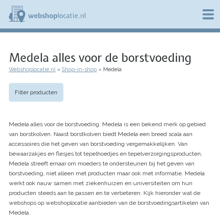
Overslaan
en
naar
de
W
inhoud
e
gaan
Medela alles voor de borstvoeding
b
s
Webshoplocatie.nl
Shop-in-shop
Medela
h
Kruimelpad
o
p
Filter producten
l
o
c
Medela alles voor de borstvoeding. Medela is een bekend merk op gebied
a
t
van borstkolven. Naast borstkolven biedt Medela een breed scala aan
i
accessoires die het geven van borstvoeding vergemakkelijken. Van
e
bewaarzakjes en flesjes tot tepelhoedjes en tepelverzorgingsproducten,
.
Medela streeft ernaar om moeders te ondersteunen bij het geven van
n
borstvoeding, niet alleen met producten maar ook met informatie. Medela
l
werkt ook nauw samen met ziekenhuizen en universiteiten om hun
producten steeds aan te passen en te verbeteren. Kijk hieronder wat de
webshops op webshoplocatie aanbieden van de borstvoedingsartikelen van
Medela.