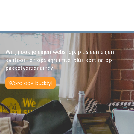
Wil jij ook je eigen webshop, plús een eigen
kantoor- en opslagruimte, plús korting op
pakketverzending?
Word ook buddy!