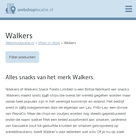
Overslaan
en
naar
de
W
inhoud
e
gaan
Walkers
b
s
Webshoplocatie.nl
Shop-in-shop
Walkers
h
Kruimelpad
o
p
Filter producten
l
o
c
Alles snacks van het merk Walkers.
a
t
i
Walkers of Walkers Snack Foods Limited is een Britse fabrikant van snacks
e
.Walkers maakt sinds 1948 chips die overal ter wereld gegeten worden maar
.
vooral heel populair zijn in het verenigd koninkrijk en ierland. Het bedrijf
n
werd in 1989 overgenomen door de eigenaar van Lay, Frito-Lay, een divisie
l
van PepsiCo. Maar de chips en zoutjes worden nog steeds geproduceerd
onder de naam walker Met een breed assortiment aan smaken, variërend
van klassieke zout tot gedurfde kruiden en smaken geïnspireerd op
wereldkeukens, biedt Walker's voor iedereen wat wils. Of je nu op zoek