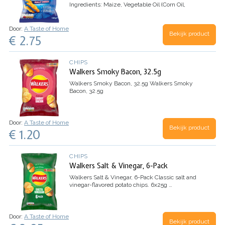
Ingredients:
Maize, Vegetable Oil (Corn Oil,
Sunflower Oil), Cheese Flavour, Dried…
Door:
A Taste of Home
Bekijk product
€ 2.75
CHIPS
Walkers Smoky Bacon, 32.5g
Walkers Smoky Bacon, 32.5g
Walkers Smoky
Bacon, 32.5g
Door:
A Taste of Home
Bekijk product
€ 1.20
CHIPS
Walkers Salt & Vinegar, 6-Pack
Walkers Salt & Vinegar, 6-Pack
Classic salt and
vinegar-flavored potato chips. 6x25g
…
Door:
A Taste of Home
Bekijk product