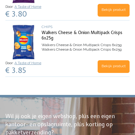
Door:
A Taste of Home
Bekijk product
€ 3.80
CHIPS
Walkers Cheese & Onion Multipack Crisps
6x25g
Walkers Cheese & Onion Multipack Crisps 6x25g
Walkers Cheese & Onion Multipack Crisps 6x25g
Door:
A Taste of Home
Bekijk product
€ 3.85
Wil jij ook je eigen webshop, plús een eigen
kantoor- en opslagruimte, plús korting op
pakketverzending?