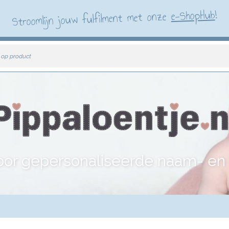
!
e-ShopHub
Stroomlijn jouw fulfilment met onze
 op product
or gepersonaliseerde naam- e