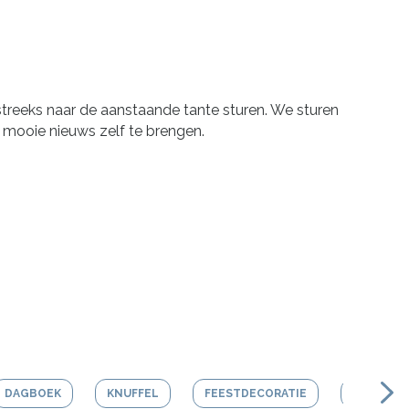
streeks naar de aanstaande tante sturen. We sturen
t mooie nieuws zelf te brengen.
DAGBOEK
KNUFFEL
FEESTDECORATIE
ACTIVITY