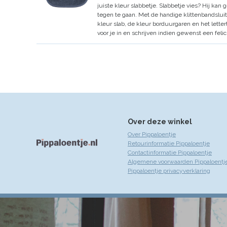
juiste kleur slabbetje.
Slabbetje vies? Hij kan
tegen te gaan.
Met de handige klittenbandsluit
kleur slab, de kleur borduurgaren en het lette
voor je in en schrijven indien gewenst een felic
Over deze winkel
Over Pippaloentje
Retourinformatie Pippaloentje
Contactinformatie Pippaloentje
Algemene voorwaarden Pippaloentj
Pippaloentje privacyverklaring