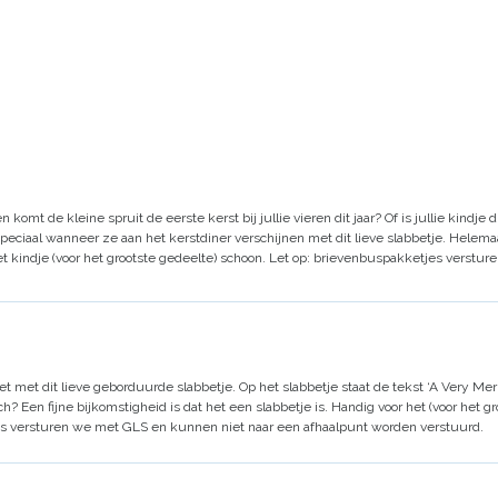
omt de kleine spruit de eerste kerst bij jullie vieren dit jaar? Of is jullie kindje d
eciaal wanneer ze aan het kerstdiner verschijnen met dit lieve slabbetje. Helemaal
het kindje (voor het grootste gedeelte) schoon.
Let op: brievenbuspakketjes verstur
et met dit lieve geborduurde slabbetje. Op het slabbetje staat de tekst ‘A Very Me
ch?
Een fijne bijkomstigheid is dat het een slabbetje is. Handig voor het (voor het
es versturen we met GLS en kunnen niet naar een afhaalpunt worden verstuurd.