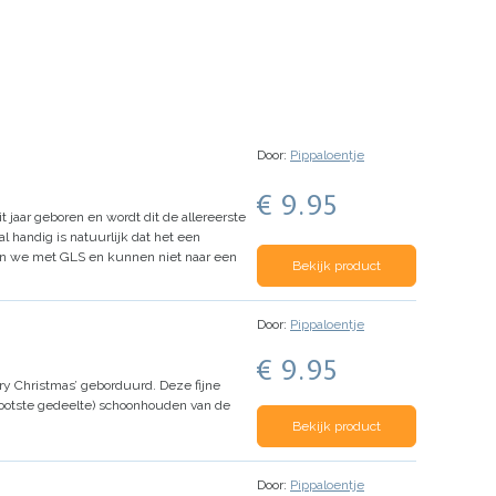
Door:
Pippaloentje
€ 9.95
it jaar geboren en wordt dit de allereerste
 handig is natuurlijk dat het een
en we met GLS en kunnen niet naar een
Bekijk product
Door:
Pippaloentje
€ 9.95
rry Christmas’ geborduurd. Deze fijne
 grootste gedeelte) schoonhouden van de
Bekijk product
Door:
Pippaloentje