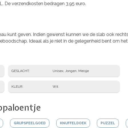
NL. De verzendkosten bedragen 3,95 euro.
deau kunt geven. Indien gewenst kunnen we de slab ook recht
tieboodschap. Ideaal als je niet in de gelegenheid bent om he
GESLACHT
Unisex, Jongen, Meisje
KLEUR
Wit
ppaloentje
GRIJPSPEELGOED
KNUFFELDOEK
PUZZEL