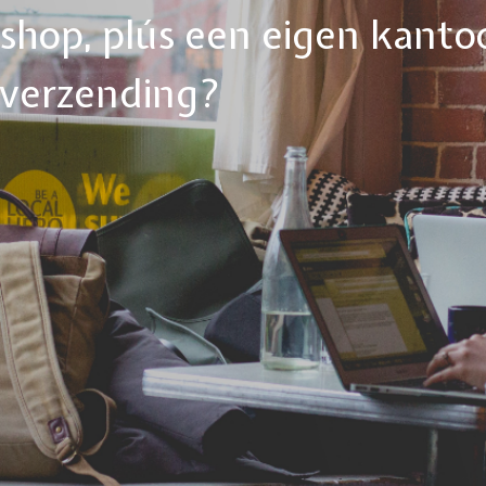
ebshop, plús een eigen kanto
tverzending?