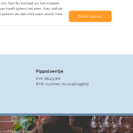
 cm. Een fijn formaat om het knoeien
an heeft tijdens het eten.
Kies zelf de
 We pakken de slab met naam alvast mooi
Bekijk product
Pippaloentje
KVK: 88475786
BTW-nummer: NL00461095B79