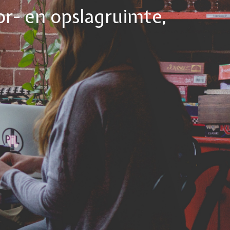
or- en opslagruimte,