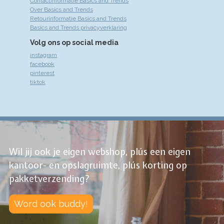
Contactinformatie Basics and Trends
Over Basics and Trends
Retourinformatie Basics and Trends
Basics and Trends privacyverklaring
Volg ons op social media
instagram
facebook
pinterest
tiktok
Wil jij ook je eigen webshop, plús een eigen
kantoor- en opslagruimte, plús korting op
pakketverzending?
Word ook buddy!