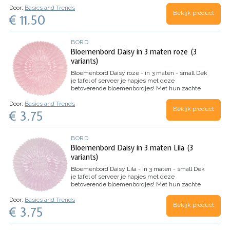
pasteltinten zijn ze als een vleugje lente op je
Door:
Basics and Trends
tafel. Van de charmante kleine…
Bekijk product
€ 11.50
BORD
Bloemenbord Daisy in 3 maten roze (3
variants)
Bloemenbord Daisy roze - in 3 maten - small
Dek
je tafel of serveer je hapjes met deze
betoverende bloemenbordjes! Met hun zachte
pasteltinten zijn ze als een vleugje lente op je
Door:
Basics and Trends
tafel. Van de charmante kleine…
Bekijk product
€ 3.75
BORD
Bloemenbord Daisy in 3 maten Lila (3
variants)
Bloemenbord Daisy Lila - in 3 maten - small
Dek
je tafel of serveer je hapjes met deze
betoverende bloemenbordjes! Met hun zachte
pasteltinten zijn ze als een vleugje lente op je
Door:
Basics and Trends
tafel. Van de charmante kleine…
Bekijk product
€ 3.75