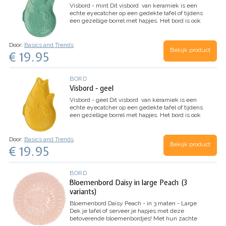
Visbord - mint
Dit visbord van keramiek is een
echte eyecatcher op een gedekte tafel of tijdens
een gezellige borrel met hapjes. Het bord is ook
leuk voor een visgerecht , heerlijke sushi…
Door:
Basics and Trends
Bekijk product
€ 19.95
BORD
Visbord - geel
Visbord - geel
Dit visbord van keramiek is een
echte eyecatcher op een gedekte tafel of tijdens
een gezellige borrel met hapjes. Het bord is ook
leuk voor een visgerecht , heerlijke sushi…
Door:
Basics and Trends
Bekijk product
€ 19.95
BORD
Bloemenbord Daisy in large Peach (3
variants)
Bloemenbord Daisy Peach - in 3 maten - Large
Dek je tafel of serveer je hapjes met deze
betoverende bloemenbordjes! Met hun zachte