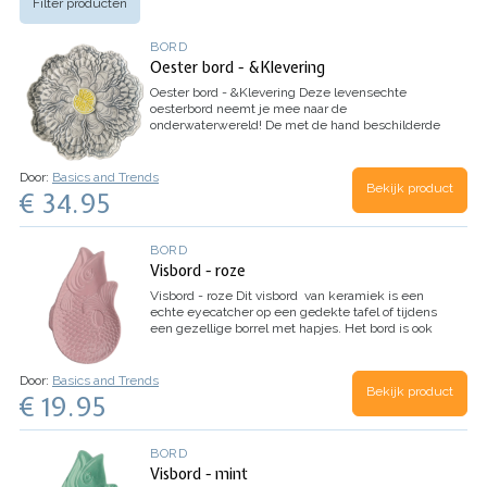
Filter producten
BORD
Oester bord - &Klevering
Oester bord - &Klevering
Deze levensechte
oesterbord neemt je mee naar de
onderwaterwereld! De met de hand beschilderde
details geven het bord een luxueuze en unieke…
Door:
Basics and Trends
Bekijk product
€ 34.95
BORD
Visbord - roze
Visbord - roze
Dit visbord van keramiek is een
echte eyecatcher op een gedekte tafel of tijdens
een gezellige borrel met hapjes. Het bord is ook
leuk voor een visgerecht , heerlijke sushi…
Door:
Basics and Trends
Bekijk product
€ 19.95
BORD
Visbord - mint