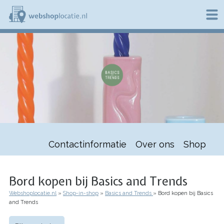
Overslaan
en
naar
de
W
inhoud
e
gaan
b
s
h
o
p
l
o
c
a
t
Contactinformatie
Over ons
Shop
i
e
.
n
Bord kopen bij Basics and Trends
l
Webshoplocatie.nl
Shop-in-shop
Basics and Trends
Bord kopen bij Basics
Kruimelpad
and Trends