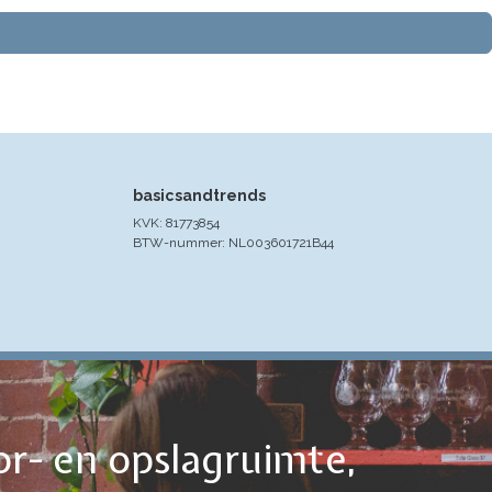
basicsandtrends
KVK: 81773854
BTW-nummer: NL003601721B44
or- en opslagruimte,