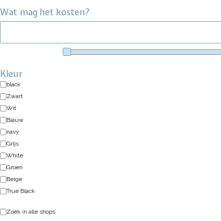
Wat mag het kosten?
Kleur
black
Zwart
Wit
Blauw
navy
Grijs
White
Groen
Beige
True Black
Zoek in alle shops