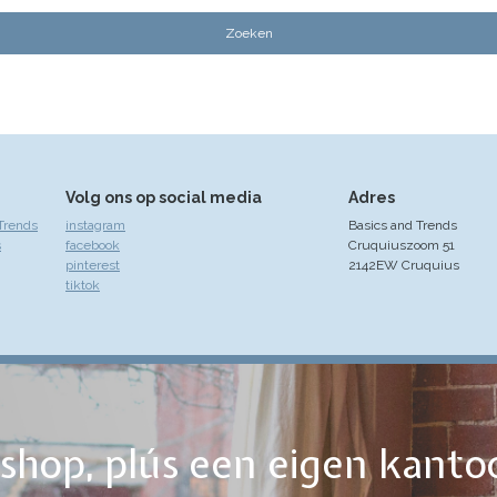
Volg ons op social media
Adres
Trends
instagram
Basics and Trends
s
facebook
Cruquiuszoom 51
pinterest
2142EW Cruquius
tiktok
ebshop, plús een eigen kanto