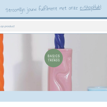
!
e-ShopHub
Stroomlijn jouw fulfilment met onze
 op product