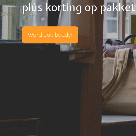
plús korting op pakke
Word ook buddy!