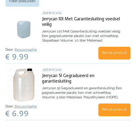
Filter producten
JERRYCAN
Jerrycan 10l Met Garantiesluiting voedsel
veilig
Jerrycan 10l Met Garantiesluiting voedsel veilig
Een gegradueerde plastic kan met schroefdop.
Stapelbaar Volume: 10 liter Materiaal:
Polyethyleen (HDPE) Breedte: 19 cm Diepte: 23
Door:
Brouwmaatje
cm Hoogte: 31 cm Gewicht: 370 g
Bekijk product
€ 9.99
(verzendgewicht 3,8 kg)
JERRYCAN
Jerrycan 5l Gegradueerd en
garantiesluiting
Jerrycan 5l Gegradueerd en garantiesluiting
Een
gegradueerde plastic kan met schroefdop.
Volume: 5 liter Materiaal: Polyethyleen (HDPE),
voedsel veilig Breedte: 13 cm Diepte: 19 cm
Door:
Brouwmaatje
Hoogte: 30 cm(incl. handvat) Gewicht: 150 g
Bekijk product
€ 6.99
(Verzendgewicht…