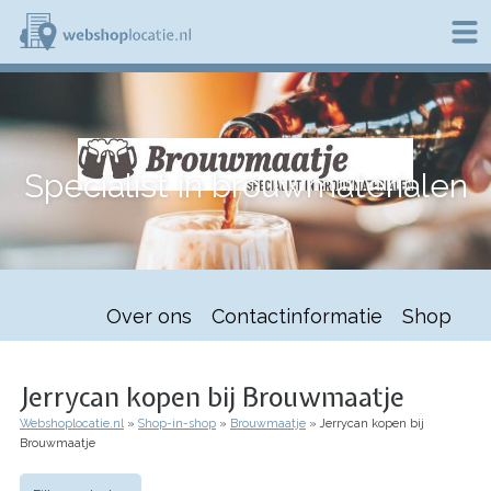
Overslaan
en
naar
de
W
inhoud
e
gaan
b
s
h
Specialist in brouwmaterialen
o
p
l
o
c
a
t
Over ons
Contactinformatie
Shop
i
e
.
n
Jerrycan kopen bij Brouwmaatje
l
Webshoplocatie.nl
Shop-in-shop
Brouwmaatje
Jerrycan kopen bij
Kruimelpad
Brouwmaatje