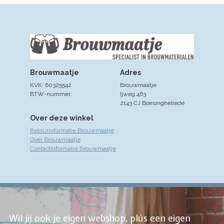
Brouwmaatje
Adres
KVK: 60325542
Brouwmaatje
BTW-nummer:
Ijweg 463
2143 CJ Boesingheliede
Over deze winkel
Retourinformatie Brouwmaatje
Over Brouwmaatje
Contactinformatie Brouwmaatje
Wil jij ook je eigen webshop, plús een eigen