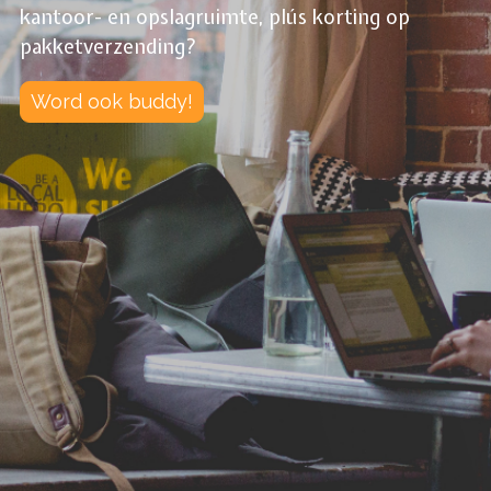
kantoor- en opslagruimte, plús korting op
pakketverzending?
Word ook buddy!