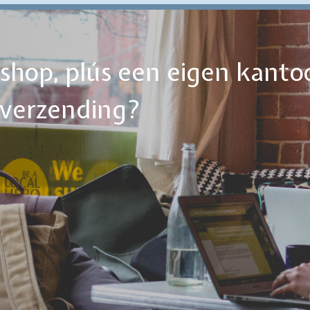
ebshop, plús een eigen kanto
tverzending?