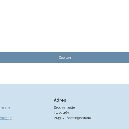
Adres
maatje
Brouwmaatje
Ijweg 463
wmaatje
2143 CJ Boesingheliede