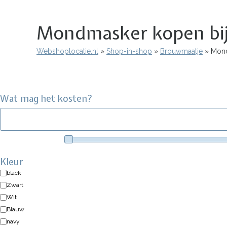
Mondmasker kopen bi
Webshoplocatie.nl
Shop-in-shop
Brouwmaatje
Mond
Kruimelpad
Wat mag het kosten?
Kleur
black
Zwart
Wit
Blauw
navy