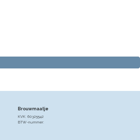
Brouwmaatje
KVK: 60325542
BTW-nummer: