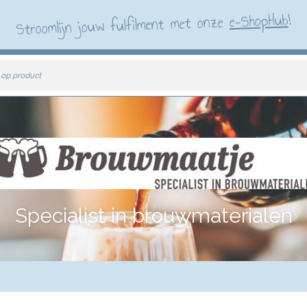
!
e-ShopHub
Stroomlijn jouw fulfilment met onze
 op product
Specialist in brouwmaterialen