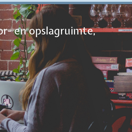
or- en opslagruimte,