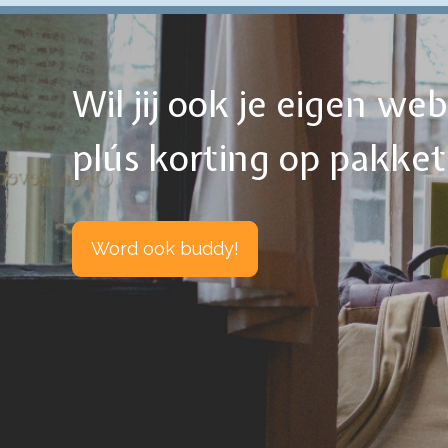
Wil jij ook je eigen w
plús korting op pakke
Word ook buddy!