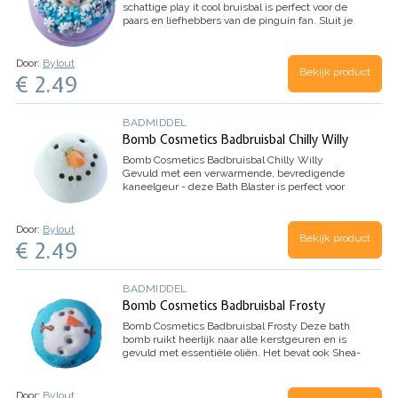
schattige play it cool bruisbal is perfect voor de
paars en liefhebbers van de pinguin fan.
Sluit je
aan bij de pinguïns met coole…
Door:
Bylout
Bekijk product
€ 2.49
BADMIDDEL
Bomb Cosmetics Badbruisbal Chilly Willy
Bomb Cosmetics Badbruisbal Chilly Willy
Gevuld met een verwarmende, bevredigende
kaneelgeur - deze Bath Blaster is perfect voor
die koude winternachten!
…
Door:
Bylout
Bekijk product
€ 2.49
BADMIDDEL
Bomb Cosmetics Badbruisbal Frosty
Bomb Cosmetics Badbruisbal Frosty
Deze bath
bomb ruikt heerlijk naar alle kerstgeuren en is
gevuld met essentiële oliën. Het bevat ook Shea-
en Cacaoboter, wat de huid zacht en glad maakt.
…
Door:
Bylout