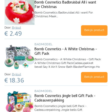
Bomb Cosmetics Badbruisbal All i want
For Christmas
Bomb Cosmetics Badbruisbal All i want For
Christmas
Maak…
Door:
Bylout
Bekijk product
€ 2.49
BADMIDDEL
Bomb Cosmetics - A White Christmas -
Gift Pack
Bomb Cosmetics - A White Christmas - Gift Pack
A White Christmas Gift Pack
Cadeaupakket
bevat:
Say It Ain't Snow Bath Blaster
Flamingo Ho
Ho Bath Blaster
Lime &…
Door:
Bylout
Bekijk product
€ 18.36
BADMIDDEL
Bomb Cosmetics jingle bell Gift Pack -
Cadeauverpakking
Bomb Cosmetics jingle bell Gift Pack -
Cadeauverpakking
Jingle bells Gift