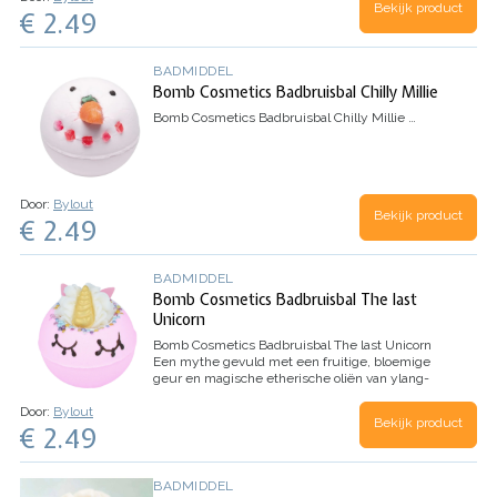
Bekijk product
€ 2.49
BADMIDDEL
Bomb Cosmetics Badbruisbal Chilly Millie
Bomb Cosmetics Badbruisbal Chilly Millie
…
Door:
Bylout
Bekijk product
€ 2.49
BADMIDDEL
Bomb Cosmetics Badbruisbal The last
Unicorn
Bomb Cosmetics Badbruisbal The last Unicorn
Een mythe gevuld met een fruitige, bloemige
geur en magische etherische oliën van ylang-
ylang en jasmijn als superkracht. Kijk hoe deze
Door:
Bylout
in je bad bruist en ronddanst, het water mooi…
Bekijk product
€ 2.49
BADMIDDEL