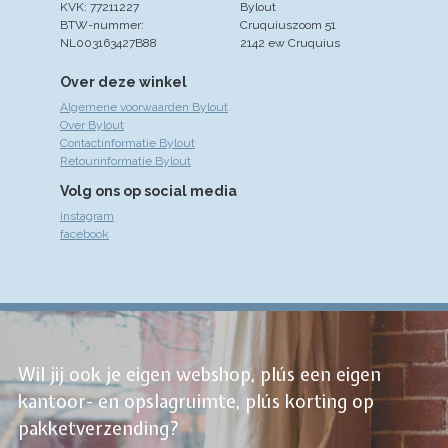
KVK: 77211227
Bylout
BTW-nummer:
Cruquiuszoom 51
NL003163427B88
2142 ew Cruquius
Over deze winkel
Algemene voorwaarden Bylout
Over Bylout
Contactinformatie Bylout
Retourinformatie Bylout
Volg ons op social media
instagram
facebook
Wil jij ook je eigen webshop, plús een eigen
kantoor- en opslagruimte, plús korting op
pakketverzending?