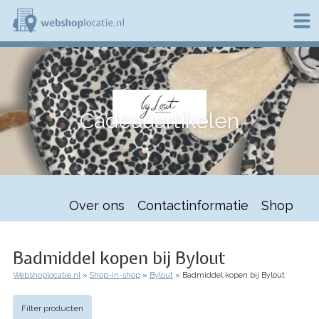
Overslaan
en
naar
de
W
inhoud
e
gaan
b
s
h
Cadeauartikelen
o
p
l
o
c
a
t
Over ons
Contactinformatie
Shop
i
e
.
n
Badmiddel kopen bij Bylout
l
Webshoplocatie.nl
Shop-in-shop
Bylout
Badmiddel kopen bij Bylout
Kruimelpad
Filter producten