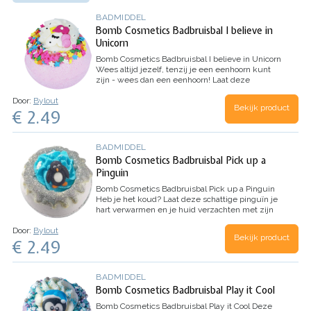
BADMIDDEL
Bomb Cosmetics Badbruisbal I believe in
Unicorn
Bomb Cosmetics Badbruisbal I believe in Unicorn
Wees altijd jezelf, tenzij je een eenhoorn kunt
zijn - wees dan een eenhoorn! Laat deze
magische schoonheid in je bad vallen en kijk hoe
Door:
Bylout
ze rondglijdt, waarbij stralen van geranium en…
Bekijk product
€ 2.49
BADMIDDEL
Bomb Cosmetics Badbruisbal Pick up a
Pinguin
Bomb Cosmetics Badbruisbal Pick up a Pinguin
Heb je het koud? Laat deze schattige pinguïn je
hart verwarmen en je huid verzachten met zijn
romige cacao- en sheaboter. Kijk hoe de ijskap
Door:
Bylout
met glitters in het…
Bekijk product
€ 2.49
BADMIDDEL
Bomb Cosmetics Badbruisbal Play it Cool
Bomb Cosmetics Badbruisbal Play it Cool
Deze