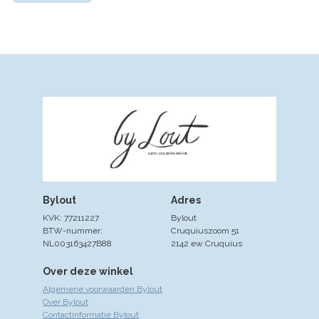
Bylout
Adres
KVK: 77211227
Bylout
BTW-nummer:
Cruquiuszoom 51
NL003163427B88
2142 ew Cruquius
Over deze winkel
Algemene voorwaarden Bylout
Over Bylout
Contactinformatie Bylout