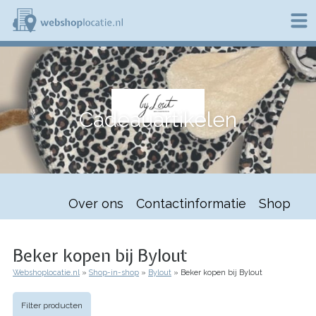
Overslaan
en
naar
de
W
inhoud
e
gaan
b
s
h
Cadeauartikelen
o
p
l
o
c
a
t
Over ons
Contactinformatie
Shop
i
e
.
n
Beker kopen bij Bylout
l
Webshoplocatie.nl
Shop-in-shop
Bylout
Beker kopen bij Bylout
Kruimelpad
Filter producten