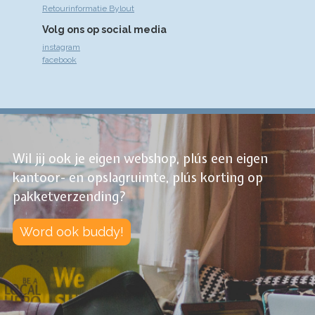
Retourinformatie Bylout
Volg ons op social media
instagram
facebook
Wil jij ook je eigen webshop, plús een eigen
kantoor- en opslagruimte, plús korting op
pakketverzending?
Word ook buddy!