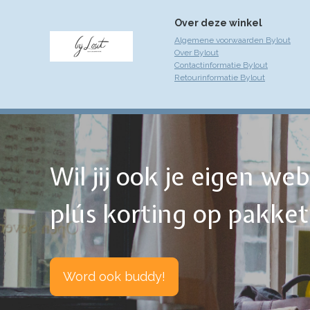
Over deze winkel
Algemene voorwaarden Bylout
Over Bylout
Contactinformatie Bylout
Retourinformatie Bylout
Wil jij ook je eigen w
plús korting op pakke
Word ook buddy!