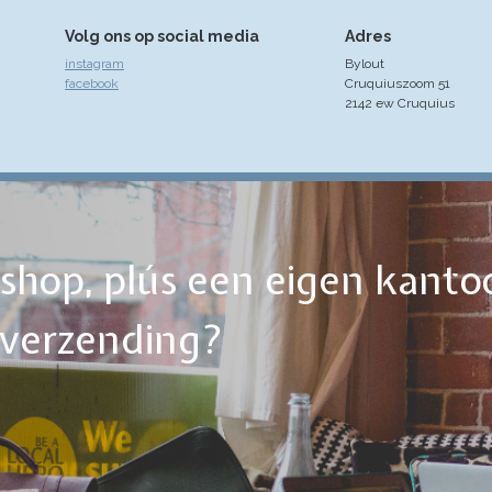
Volg ons op social media
Adres
instagram
Bylout
facebook
Cruquiuszoom 51
2142 ew Cruquius
ebshop, plús een eigen kanto
tverzending?