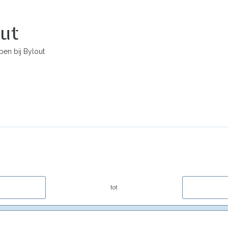
out
en bij Bylout
tot