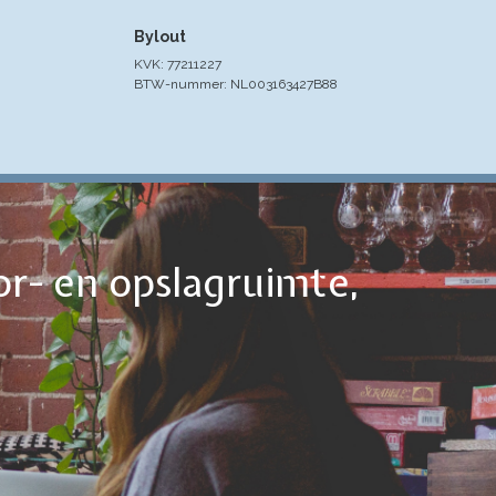
Bylout
KVK: 77211227
BTW-nummer: NL003163427B88
or- en opslagruimte,