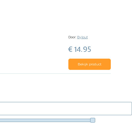
Door:
Bylout
€ 14.95
Bekijk product