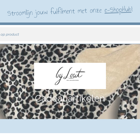
!
e-ShopHub
Stroomlijn jouw fulfilment met onze
 op product
Cadeauartikelen