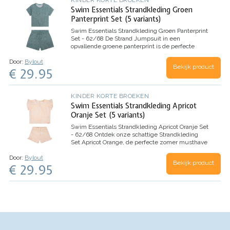
Swim Essentials Strandkleding Groen
Panterprint Set (5 variants)
Swim Essentials Strandkleding Groen Panterprint
Set - 62/68
De Strand Jumpsuit in een
opvallende groene panterprint is de perfecte
keuze voor avontuurlijke kinderen die graag in
Door:
Bylout
stijl genieten van zomerse dagen. Deze set
Bekijk product
€ 29.95
bestaat uit een comfortabel…
KINDER KORTE BROEKEN
Swim Essentials Strandkleding Apricot
Oranje Set (5 variants)
Swim Essentials Strandkleding Apricot Oranje Set
- 62/68
Ontdek onze schattige Strandkleding
Set Apricot Orange, de perfecte zomer musthave
voor elke kleine! Gemaakt van 100% katoen biedt
Door:
Bylout
dit setje niet alleen stijl maar ook comfort voor de
Bekijk product
€ 29.95
hele…