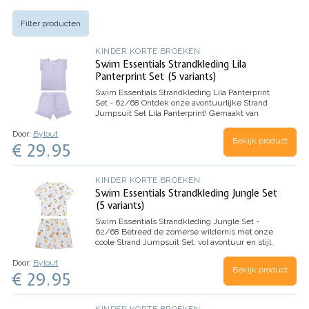
Filter producten
KINDER KORTE BROEKEN
Swim Essentials Strandkleding Lila
Panterprint Set (5 variants)
Swim Essentials Strandkleding Lila Panterprint
Set - 62/68
Ontdek onze avontuurlijke Strand
Jumpsuit Set Lila Panterprint! Gemaakt van
100% katoen…
Door:
Bylout
Bekijk product
€ 29.95
KINDER KORTE BROEKEN
Swim Essentials Strandkleding Jungle Set
(5 variants)
Swim Essentials Strandkleding Jungle Set -
62/68
Betreed de zomerse wildernis met onze
coole Strand Jumpsuit Set, vol avontuur en stijl.
Het witte shirt met leeuwen, palmbomen en
Door:
Bylout
giraffen ziet er niet alleen geweldig uit. Het zorgt
Bekijk product
€ 29.95
voor een…
KINDER KORTE BROEKEN