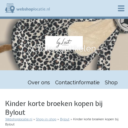
Overslaan
en
naar
de
W
inhoud
e
gaan
b
s
h
Cadeauartikelen
o
p
l
o
c
a
t
Over ons
Contactinformatie
Shop
i
e
.
n
Kinder korte broeken kopen bij
l
Bylout
Webshoplocatie.nl
Shop-in-shop
Bylout
Kinder korte broeken kopen bij
Kruimelpad
Bylout