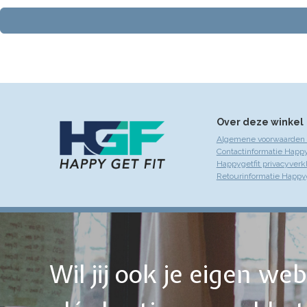
Over deze winkel
Algemene voorwaarden 
Contactinformatie Happy
Happygetfit privacyverk
Retourinformatie Happyg
Wil jij ook je eigen w