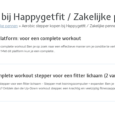
bij Happygetfit / Zakelijk
ijke pennen
Aerobic stepper kopen bij Happygetfit / Zakelijke penn
 platform: voor een complete workout
en complete workout
Ben je op zoek naar een effectieve manier om je conditie te ve
u! Met dit platform kun je een complete…
mplete workout stepper voor een fitter lichaam (2 va
epper voor een fitter lichaam - Stepper met trainingscomputer + expander.
Ben je 
is? Ontdek dan de Up-Down workout stepper, een krachtig en veelzijdig fitnessappa