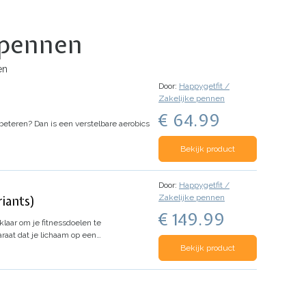
e pennen
en
Door:
Happygetfit /
Zakelijke pennen
€ 64.99
rbeteren? Dan is een verstelbare aerobics
Bekijk product
Door:
Happygetfit /
Zakelijke pennen
riants)
€ 149.99
klaar om je fitnessdoelen te
raat dat je lichaam op een…
Bekijk product