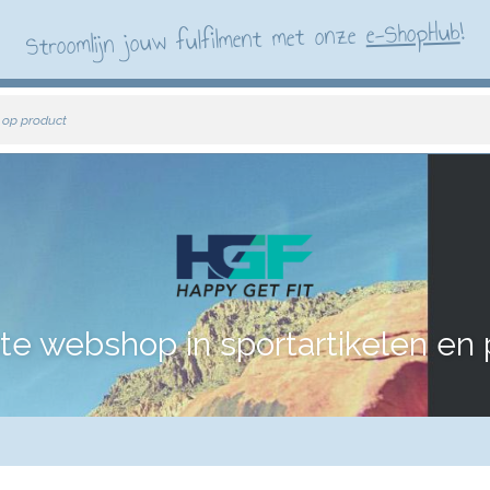
!
e-ShopHub
Stroomlijn jouw fulfilment met onze
 op product
te webshop in sportartikelen en