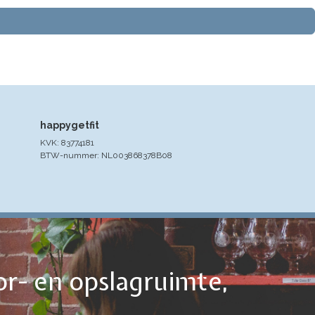
happygetfit
KVK: 83774181
BTW-nummer: NL003868378B08
or- en opslagruimte,