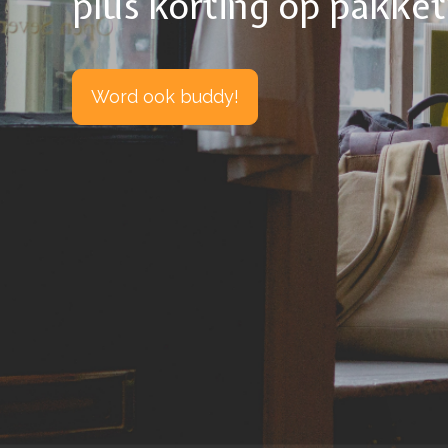
plús korting op pakke
Word ook buddy!