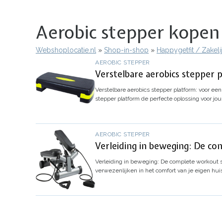
Aerobic stepper kopen 
Webshoplocatie.nl
Shop-in-shop
Happygetfit / Zakel
Kruimelpad
AEROBIC STEPPER
Verstelbare aerobics stepper
Verstelbare aerobics stepper platform: voor e
stepper platform de perfecte oplossing voor jo
AEROBIC STEPPER
Verleiding in beweging: De co
Verleiding in beweging: De complete workout st
verwezenlijken in het comfort van je eigen hu