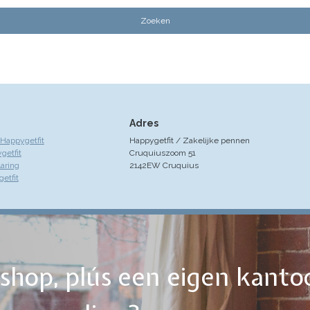
Adres
Happygetfit
Happygetfit / Zakelijke pennen
getfit
Cruquiuszoom 51
laring
2142EW Cruquius
etfit
ebshop, plús een eigen kanto