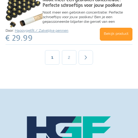
Perfecte schroeftips voor jouw poolkeu!
Nooit meer een gebroken concentratie: Perfecte
schroeftips voor jouw poolkeu!
Ben je een
gepassioneerde biljarter die geniet van een
perfecte stoot? Niets is frustrerender dan een
Door:
Happygetfit / Zakelijke pennen
beschadigde keutip die jouw spel verstoort.
Bekijk product
€ 29.99
Maak kennis met onze schroeftips voor
poolkeu's:…
Paginering
Huidige
1
Page
2
pagina