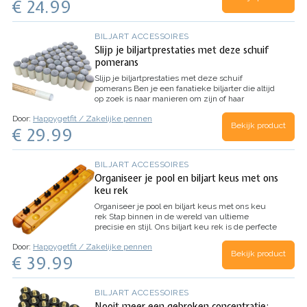
€ 24.99
oplossing voor jou.
Met deze keubruggen set…
BILJART ACCESSOIRES
Slijp je biljartprestaties met deze schuif
pomerans
Slijp je biljartprestaties met deze schuif
pomerans
Ben je een fanatieke biljarter die altijd
op zoek is naar manieren om zijn of haar
prestaties te verbeteren? Dan is deze schuif
Door:
Happygetfit / Zakelijke pennen
pomerans iets voor jou! Met deze duurzame en
Bekijk product
€ 29.99
eenvoudig te…
BILJART ACCESSOIRES
Organiseer je pool en biljart keus met ons
keu rek
Organiseer je pool en biljart keus met ons keu
rek
Stap binnen in de wereld van ultieme
precisie en stijl. Ons biljart keu rek is de perfecte
oplossing om je keus netjes en geordend op te
Door:
Happygetfit / Zakelijke pennen
bergen, terwijl je ruimte bespaart en een vleugje
Bekijk product
€ 39.99
klasse…
BILJART ACCESSOIRES
Nooit meer een gebroken concentratie: