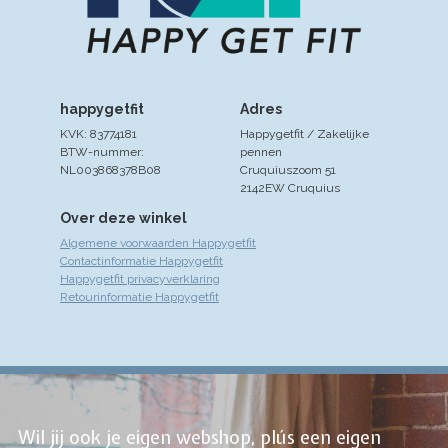
happygetfit
Adres
KVK: 83774181
Happygetfit / Zakelijke
BTW-nummer:
pennen
NL003868378B08
Cruquiuszoom 51
2142EW Cruquius
Over deze winkel
Algemene voorwaarden Happygetfit
Contactinformatie Happygetfit
Happygetfit privacyverklaring
Retourinformatie Happygetfit
Wil jij ook je eigen webshop, plús een eigen