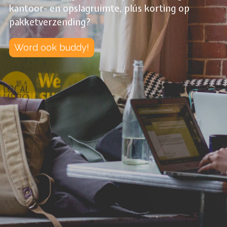
kantoor- en opslagruimte, plús korting op
pakketverzending?
Word ook buddy!