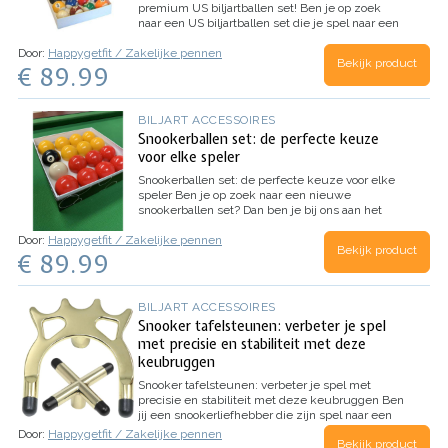
premium US biljartballen set!
Ben je op zoek
naar een US biljartballen set die je spel naar een
hoger niveau tilt? Dan is deze US biljartballen set
Door:
Happygetfit / Zakelijke pennen
de perfecte keuze voor jou. Deze set is gemaakt
Bekijk product
€ 89.99
van hoogwaardig materiaal en…
BILJART ACCESSOIRES
Snookerballen set: de perfecte keuze
voor elke speler
Snookerballen set: de perfecte keuze voor elke
speler
Ben je op zoek naar een nieuwe
snookerballen set? Dan ben je bij ons aan het
juiste adres. Onze snookerballen set is de
Door:
Happygetfit / Zakelijke pennen
perfecte keuze voor elke speler, ongeacht het
Bekijk product
€ 89.99
niveau. De ballen zijn gemaakt…
BILJART ACCESSOIRES
Snooker tafelsteunen: verbeter je spel
met precisie en stabiliteit met deze
keubruggen
Snooker tafelsteunen: verbeter je spel met
precisie en stabiliteit met deze keubruggen
Ben
jij een snookerliefhebber die zijn spel naar een
hoger niveau wil tillen? Dan zijn onze snooker
Door:
Happygetfit / Zakelijke pennen
Bekijk product
tafelsteunen en accessoireset de perfecte