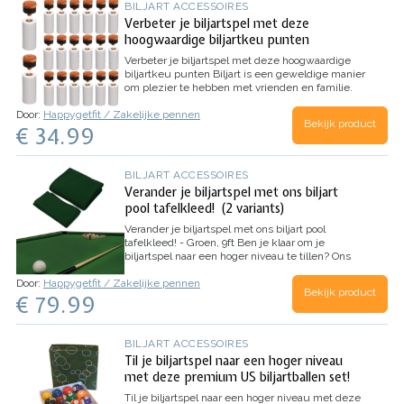
BILJART ACCESSOIRES
Verbeter je biljartspel met deze
hoogwaardige biljartkeu punten
Verbeter je biljartspel met deze hoogwaardige
biljartkeu punten
Biljart is een geweldige manier
om plezier te hebben met vrienden en familie.
Maar om het spel echt te beheersen, heb je de
Door:
Happygetfit / Zakelijke pennen
juiste uitrusting nodig. Een goede pomerans is
Bekijk product
€ 34.99
essentieel voor een…
BILJART ACCESSOIRES
Verander je biljartspel met ons biljart
pool tafelkleed! (2 variants)
Verander je biljartspel met ons biljart pool
tafelkleed! - Groen, 9ft
Ben je klaar om je
biljartspel naar een hoger niveau te tillen? Ons
biljart pool tafelkleed biedt de perfecte
Door:
Happygetfit / Zakelijke pennen
combinatie van duurzaamheid, stijl en prestaties.
Bekijk product
€ 79.99
Dit tafelkleed, gemaakt van faux wol…
BILJART ACCESSOIRES
Til je biljartspel naar een hoger niveau
met deze premium US biljartballen set!
Til je biljartspel naar een hoger niveau met deze