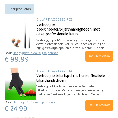
Filter producten
BILJART ACCESSOIRES
Verhoog je
pool/snooker/biljartvaardigheden met
deze professionele keu's
Verhoog je pool/snooker/biljartvaardigheden met
deze professionele keu's
Pool, snooker en biljart
zijn geweldige spellen die veel plezier kunnen
bieden. Maar om het spel echt onder de knie te
Door:
Happygetfit / Zakelijke pennen
Bekijk product
krijgen, heb je de juiste uitrusting nodig. Een
€ 99.99
goede keu is essentieel voor…
BILJART ACCESSOIRES
Verhoog je biljartspel met onze flexibele
biljarthandschoen
Verhoog je biljartspel met onze flexibele
biljarthandschoen
Optimaliseer je speelervaring
met onze flexibele biljarthandschoen. Deze
handschoenen zijn niet alleen gemaakt van
Door:
Happygetfit / Zakelijke pennen
elastisch spandex-materiaal voor ultiem comfort
Bekijk product
€ 24.99
en bewegingsvrijheid, maar ze…