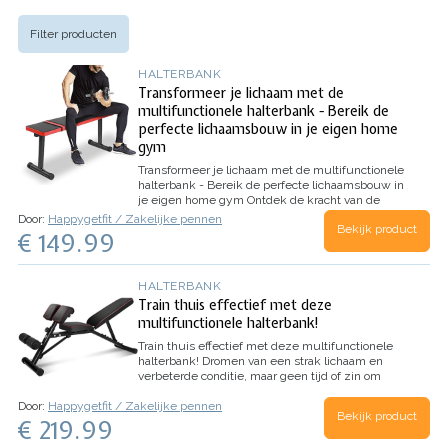
Filter producten
HALTERBANK
Transformeer je lichaam met de
multifunctionele halterbank - Bereik de
perfecte lichaamsbouw in je eigen home
gym
Transformeer je lichaam met de multifunctionele
halterbank - Bereik de perfecte lichaamsbouw in
je eigen home gym
Ontdek de kracht van de
multifunctionele halterbank, het ultieme
Door:
Happygetfit / Zakelijke pennen
Bekijk product
fitnesstoestel voor krachttraining thuis. Met deze
€ 149.99
veelzijdige bank kun je je hele bovenlichaam
trainen en spieren opbouwen in je…
HALTERBANK
Train thuis effectief met deze
multifunctionele halterbank!
Train thuis effectief met deze multifunctionele
halterbank!
Dromen van een strak lichaam en
verbeterde conditie, maar geen tijd of zin om
naar de sportschool te gaan? Met deze
Door:
Happygetfit / Zakelijke pennen
multifunctionele halterbank kun je nu thuis
Bekijk product
€ 219.99
trainen wanneer je maar…