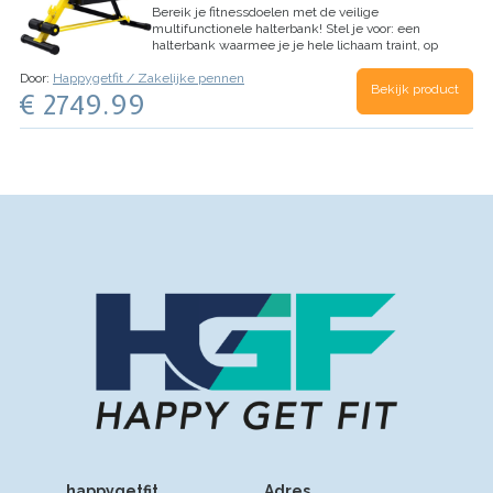
Bereik je fitnessdoelen met de veilige
multifunctionele halterbank!
Stel je voor: een
halterbank waarmee je je hele lichaam traint, op
je eigen tempo en in de privacy van je huis. Onze
Door:
Happygetfit / Zakelijke pennen
veilige multifunctionele halterbank is geen
Bekijk product
€ 2749.99
gewone bank, maar een complete…
happygetfit
Adres