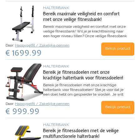
HALTERBANK
Bereik maximale veiligheid en comfort
met onze veilige fitnessbank!
Bereik maximale veiligheid en comfort met onze
veilige fitnessbank!
Wil je je krachttraining naar
een hoger niveau tillen? Onze veilige fitnessbank
met stalen constructie biedt de perfecte
Door:
Happygetfit / Zakelijke pennen
combinatie van veiligheid en comfort. De stevige
Bekijk product
€ 1699.99
stalen constructie zorgt…
HALTERBANK
Bereik je fitnessdoelen met onze
krachtige halterbank voor fitnessdoelen!
Bereik je fitnessdoelen met onze krachtige
halterbank voor fitnessdoelen!
Stel je voor dat je
een doel hebt om gespierder te worden. Je wilt
je spieren trainen, maar je weet niet waar je
Door:
Happygetfit / Zakelijke pennen
moet beginnen. Wat als er een manier was om je
Bekijk product
€ 999.99
te helpen om je doelen te bereiken?…
HALTERBANK
Bereik je fitnessdoelen met de veilige
multifunctionele halterbank!