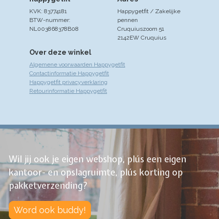
KVK: 83774181
Happygetfit / Zakelijke
BTW-nummer:
pennen
NL003868378B08
Cruquiuszoom 51
2142EW Cruquius
Over deze winkel
Algemene voorwaarden Happygetfit
Contactinformatie Happygetfit
Happygetfit privacyverklaring
Retourinformatie Happygetfit
Wil jij ook je eigen webshop, plús een eigen
kantoor- en opslagruimte, plús korting op
pakketverzending?
Word ook buddy!