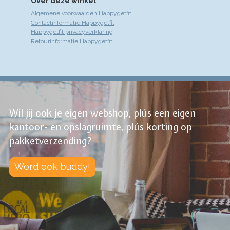
Over deze winkel
Algemene voorwaarden Happygetfit
Contactinformatie Happygetfit
Happygetfit privacyverklaring
Retourinformatie Happygetfit
Wil jij ook je eigen webshop, plús een eigen
kantoor- en opslagruimte, plús korting op
pakketverzending?
Word ook buddy!