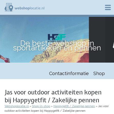
Overslaan
en
naar
de
W
inhoud
e
gaan
b
s
h
De beste webshop in
o
sportartikelen en pennen
p
l
o
c
a
t
Contactinformatie
Shop
i
e
.
n
Jas voor outdoor activiteiten kopen
l
bij Happygetfit / Zakelijke pennen
Webshoplocatie.nl
Shop-in-shop
Happygetfit / Zakelijke pennen
Jas voor
Kruimelpad
outdoor activiteiten kopen bij Happygetfit / Zakelijke pennen