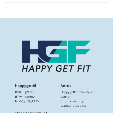
je…
happygetfit
Adres
KVK: 83774181
Happygetfit / Zakelijke
BTW-nummer:
pennen
NL003868378B08
Cruquiuszoom 51
2142EW Cruquius