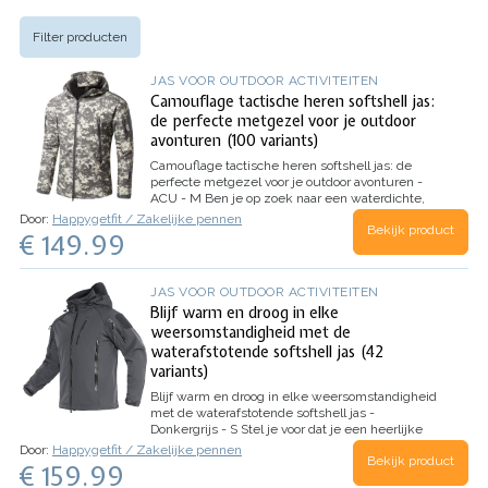
Filter producten
JAS VOOR OUTDOOR ACTIVITEITEN
Camouflage tactische heren softshell jas:
de perfecte metgezel voor je outdoor
avonturen (100 variants)
Camouflage tactische heren softshell jas: de
perfecte metgezel voor je outdoor avonturen -
ACU - M
Ben je op zoek naar een waterdichte,
winddichte en ademende heren softshell jas die
Door:
Happygetfit / Zakelijke pennen
Bekijk product
je warm en droog houdt tijdens je outdoor
€ 149.99
avonturen? Dan is de Camouflage Tactische
Heren Softshell Jas van […
JAS VOOR OUTDOOR ACTIVITEITEN
Blijf warm en droog in elke
weersomstandigheid met de
waterafstotende softshell jas (42
variants)
Blijf warm en droog in elke weersomstandigheid
met de waterafstotende softshell jas -
Donkergrijs - S
Stel je voor dat je een heerlijke
wandeling maakt in de natuur. De zon schijnt, de
Door:
Happygetfit / Zakelijke pennen
Bekijk product
vogels fluiten en je geniet van de frisse lucht.
€ 159.99
Maar dan begint het te regenen. Gelukkig heb je