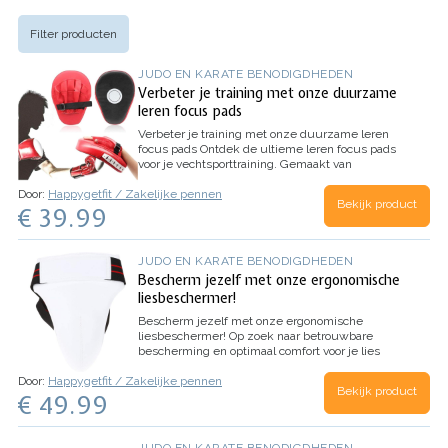
Filter producten
JUDO EN KARATE BENODIGDHEDEN
Verbeter je training met onze duurzame
leren focus pads
Verbeter je training met onze duurzame leren
focus pads
Ontdek de ultieme leren focus pads
voor je vechtsporttraining. Gemaakt van
hoogwaardig leer, bieden deze pads een
Door:
Happygetfit / Zakelijke pennen
perfecte combinatie van duurzaamheid en
Bekijk product
€ 39.99
comfort. Ze zijn ontworpen om…
JUDO EN KARATE BENODIGDHEDEN
Bescherm jezelf met onze ergonomische
liesbeschermer!
Bescherm jezelf met onze ergonomische
liesbeschermer!
Op zoek naar betrouwbare
bescherming en optimaal comfort voor je lies
tijdens intensieve vechtsporten zoals
Door:
Happygetfit / Zakelijke pennen
Taekwondo, boksen en Karate? Dan is onze
Bekijk product
€ 49.99
liesbeschermer de perfecte oplossing voor jou!…
JUDO EN KARATE BENODIGDHEDEN