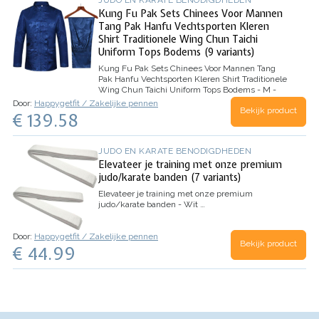
Kung Fu Pak Sets Chinees Voor Mannen
Tang Pak Hanfu Vechtsporten Kleren
Shirt Traditionele Wing Chun Taichi
Uniform Tops Bodems (9 variants)
Kung Fu Pak Sets Chinees Voor Mannen Tang
Pak Hanfu Vechtsporten Kleren Shirt Traditionele
Wing Chun Taichi Uniform Tops Bodems - M -
Marine Blauw
Materiaal:Katoen en polyester;
Door:
Happygetfit / Zakelijke pennen
Bekijk product
Pasvorm Type:Ontspannen; Stijl:Traditioneel
€ 139.58
Chinees Kung Fu Uniform; Geslacht:Heren
✔KAN OVERAL GEDRAGEN
WORDEN:Bruiloftsbanket,Jubileumevenement,Verjaarda
JUDO EN KARATE BENODIGDHEDEN
…
Elevateer je training met onze premium
judo/karate banden (7 variants)
Elevateer je training met onze premium
judo/karate banden - Wit
…
Door:
Happygetfit / Zakelijke pennen
Bekijk product
€ 44.99