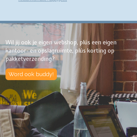
Wil jij ook je eigen webshop, plús een eigen
kantoor- en opslagruimte, plús korting op
pakketverzending?
Word ook buddy!