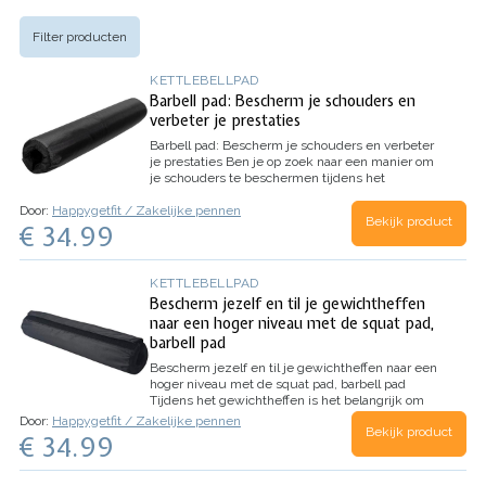
Filter producten
KETTLEBELLPAD
Barbell pad: Bescherm je schouders en
verbeter je prestaties
Barbell pad: Bescherm je schouders en verbeter
je prestaties
Ben je op zoek naar een manier om
je schouders te beschermen tijdens het
gewichtheffen? Dan is een barbell pad de
Door:
Happygetfit / Zakelijke pennen
perfecte oplossing voor jou! Met een
Bekijk product
€ 34.99
halterkussen voorkom je pijn en druk op je…
KETTLEBELLPAD
Bescherm jezelf en til je gewichtheffen
naar een hoger niveau met de squat pad,
barbell pad
Bescherm jezelf en til je gewichtheffen naar een
hoger niveau met de squat pad, barbell pad
Tijdens het gewichtheffen is het belangrijk om
jezelf goed te beschermen en comfortabel te
Door:
Happygetfit / Zakelijke pennen
Bekijk product
blijven. Met onze squat pad, barbell pad kun je
€ 34.99
met vertrouwen en gemak trainen. Het
ademende ontwerp…