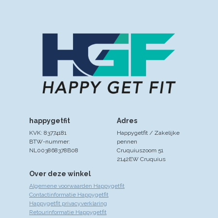
happygetfit
Adres
KVK: 83774181
Happygetfit / Zakelijke
BTW-nummer:
pennen
NL003868378B08
Cruquiuszoom 51
2142EW Cruquius
Over deze winkel
Algemene voorwaarden Happygetfit
Contactinformatie Happygetfit
Happygetfit privacyverklaring
Retourinformatie Happygetfit