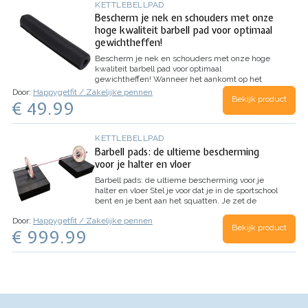
KETTLEBELLPAD
Bescherm je nek en schouders met onze
hoge kwaliteit barbell pad voor optimaal
gewichtheffen!
Bescherm je nek en schouders met onze hoge
kwaliteit barbell pad voor optimaal
gewichtheffen!
Wanneer het aankomt op het
tillen van zware gewichten, is het van cruciaal
Door:
Happygetfit / Zakelijke pennen
Bekijk product
belang om je nek en schouders goed te
€ 49.99
beschermen. Daarom hebben we de perfecte
aanvulling op je fitnessuitrusting: de…
KETTLEBELLPAD
Barbell pads: de ultieme bescherming
voor je halter en vloer
Barbell pads: de ultieme bescherming voor je
halter en vloer
Stel je voor dat je in de sportschool
bent en je bent aan het squatten. Je zet de
halter neer, maar door de impact maakt het een
Door:
Happygetfit / Zakelijke pennen
hard geluid en trilt de vloer. Dit kan vervelend
Bekijk product
€ 999.99
zijn voor je…