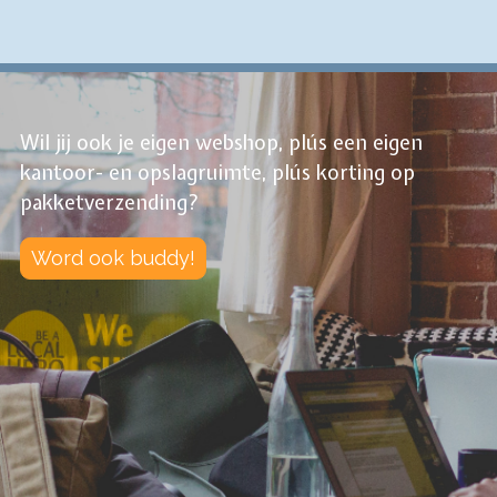
Wil jij ook je eigen webshop, plús een eigen
kantoor- en opslagruimte, plús korting op
pakketverzending?
Word ook buddy!