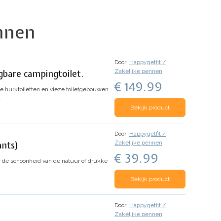
ennen
Door:
Happygetfit /
Zakelijke pennen
bare campingtoilet.
€ 149.99
 hurktoiletten en vieze toiletgebouwen.
…
Bekijk product
Door:
Happygetfit /
Zakelijke pennen
ants)
€ 39.99
or de schoonheid van de natuur of drukke
Bekijk product
Door:
Happygetfit /
Zakelijke pennen