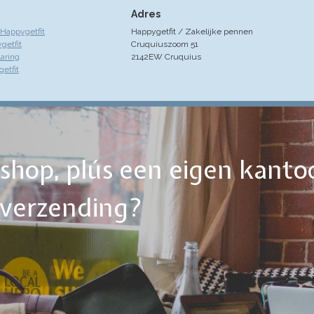
Adres
Happygetfit
Happygetfit / Zakelijke pennen
getfit
Cruquiuszoom 51
laring
2142EW Cruquius
etfit
ebshop, plús een eigen kanto
tverzending?