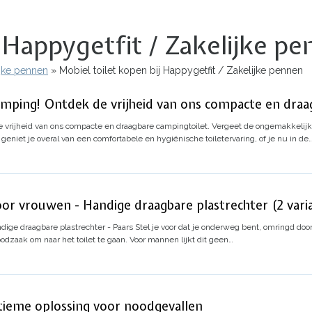
j Happygetfit / Zakelijke p
ijke pennen
Mobiel toilet kopen bij Happygetfit / Zakelijke pennen
ping! Ontdek de vrijheid van ons compacte en draag
vrijheid van ons compacte en draagbare campingtoilet.
Vergeet de ongemakkelijke
geniet je overal van een comfortabele en hygiënische toiletervaring, of je nu in de
oor vrouwen - Handige draagbare plastrechter (2 vari
ndige draagbare plastrechter - Paars
Stel je voor dat je onderweg bent, omringd do
oodzaak om naar het toilet te gaan. Voor mannen lijkt dit geen…
ltieme oplossing voor noodgevallen