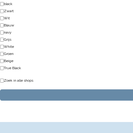
black
Zwart
Wit
Blauw
navy
Grijs
White
Groen
Beige
True Black
Zoek in alle shops