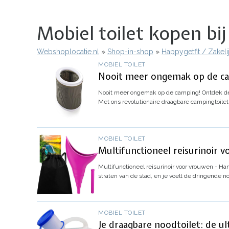
Mobiel toilet kopen bi
Webshoplocatie.nl
Shop-in-shop
Happygetfit / Zakel
Kruimelpad
MOBIEL TOILET
Nooit meer ongemak op de cam
Nooit meer ongemak op de camping! Ontdek de 
Met ons revolutionaire draagbare campingtoilet 
MOBIEL TOILET
Multifunctioneel reisurinoir v
Multifunctioneel reisurinoir voor vrouwen - Ha
straten van de stad, en je voelt de dringende n
MOBIEL TOILET
Je draagbare noodtoilet: de u