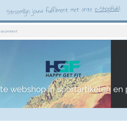
!
e-ShopHub
Stroomlijn jouw fulfilment met onze
 op product
te webshop in sportartikelen en