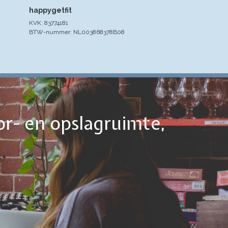
happygetfit
KVK: 83774181
BTW-nummer: NL003868378B08
or- en opslagruimte,