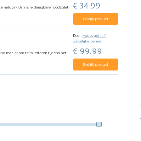
€ 34.99
de natuur? Dan is je draagbare noodtoilet
Bekijk product
Door:
Happygetfit /
Zakelijke pennen
€ 99.99
he manier om te toiletteren tijdens het
Bekijk product