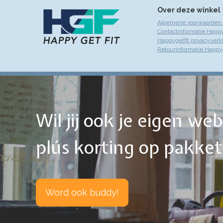
Over deze winkel
Algemene voorwaarden 
Contactinformatie Happy
Happygetfit privacyverk
Retourinformatie Happyg
Wil jij ook je eigen w
plús korting op pakke
Word ook buddy!