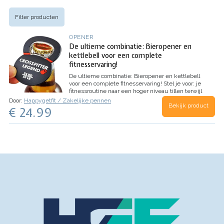
Filter producten
OPENER
De ultieme combinatie: Bieropener en
kettlebell voor een complete
fitnesservaring!
De ultieme combinatie: Bieropener en kettlebell
voor een complete fitnesservaring!
Stel je voor: je
fitnessroutine naar een hoger niveau tillen terwijl
je na afloop geniet van een verfrissend biertje.
Door:
Happygetfit / Zakelijke pennen
Bekijk product
Dat is precies wat onze Bieropener…
€ 24.99