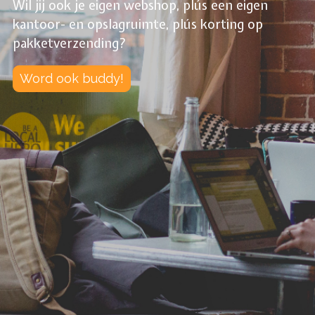
Wil jij ook je eigen webshop, plús een eigen
kantoor- en opslagruimte, plús korting op
pakketverzending?
Word ook buddy!