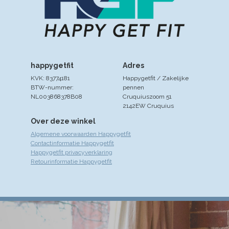
happygetfit
Adres
KVK: 83774181
Happygetfit / Zakelijke
BTW-nummer:
pennen
NL003868378B08
Cruquiuszoom 51
2142EW Cruquius
Over deze winkel
Algemene voorwaarden Happygetfit
Contactinformatie Happygetfit
Happygetfit privacyverklaring
Retourinformatie Happygetfit