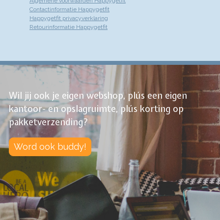
Algemene voorwaarden Happygetfit
Contactinformatie Happygetfit
Happygetfit privacyverklaring
Retourinformatie Happygetfit
Wil jij ook je eigen webshop, plús een eigen
kantoor- en opslagruimte, plús korting op
pakketverzending?
Word ook buddy!