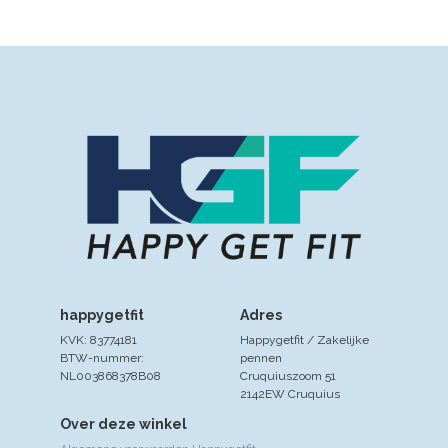
happygetfit
Adres
KVK: 83774181
Happygetfit / Zakelijke
BTW-nummer:
pennen
NL003868378B08
Cruquiuszoom 51
2142EW Cruquius
Over deze winkel