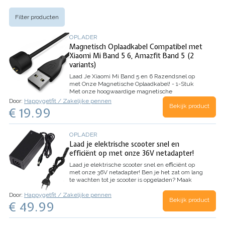
Filter producten
OPLADER
Magnetisch Oplaadkabel Compatibel met
Xiaomi Mi Band 5 6, Amazfit Band 5 (2
variants)
Laad Je Xiaomi Mi Band 5 en 6 Razendsnel op
met Onze Magnetische Oplaadkabel! - 1-Stuk
Met onze hoogwaardige magnetische
oplaadkabel ben je altijd verzekerd van een
Door:
Happygetfit / Zakelijke pennen
Bekijk product
snelle, stabiele en efficiënte oplaadervaring voor
€ 19.99
je Xiaomi Mi Band 5 en 6, evenals de Amazfit
Band 5. Gemaakt van…
OPLADER
Laad je elektrische scooter snel en
efficiënt op met onze 36V netadapter!
Laad je elektrische scooter snel en efficiënt op
met onze 36V netadapter!
Ben je het zat om lang
te wachten tot je scooter is opgeladen? Maak
kennis met onze krachtige 36V netadapter, de
Door:
Happygetfit / Zakelijke pennen
perfecte oplossing voor supersnel en veilig
Bekijk product
€ 49.99
opladen.
Nooit meer wachten met…