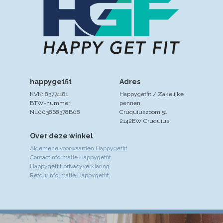
happygetfit
Adres
KVK: 83774181
Happygetfit / Zakelijke
BTW-nummer:
pennen
NL003868378B08
Cruquiuszoom 51
2142EW Cruquius
Over deze winkel
Algemene voorwaarden Happygetfit
Contactinformatie Happygetfit
Happygetfit privacyverklaring
Retourinformatie Happygetfit