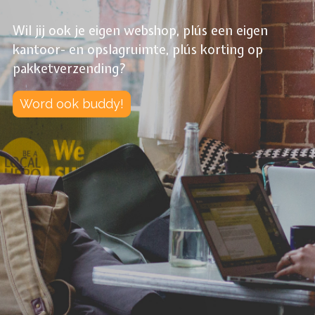
Wil jij ook je eigen webshop, plús een eigen
kantoor- en opslagruimte, plús korting op
pakketverzending?
Word ook buddy!