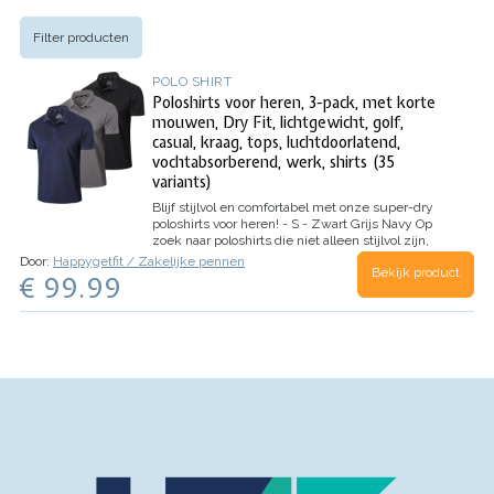
Filter producten
POLO SHIRT
Poloshirts voor heren, 3-pack, met korte
mouwen, Dry Fit, lichtgewicht, golf,
casual, kraag, tops, luchtdoorlatend,
vochtabsorberend, werk, shirts (35
variants)
Blijf stijlvol en comfortabel met onze super-dry
poloshirts voor heren! - S - Zwart Grijs Navy
Op
zoek naar poloshirts die niet alleen stijlvol zijn,
maar ook comfortabel dragen tijdens elke
Door:
Happygetfit / Zakelijke pennen
Bekijk product
activiteit? Dan zijn onze poloshirts voor heren van
€ 99.99
100% polyester de perfecte keuze voor jou!
Deze…