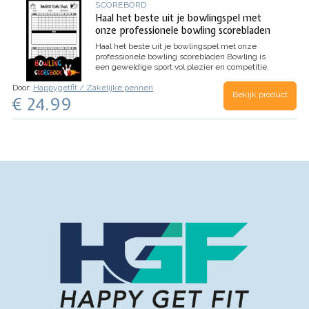
SCOREBORD
Haal het beste uit je bowlingspel met
onze professionele bowling scorebladen
Haal het beste uit je bowlingspel met onze
professionele bowling scorebladen
Bowling is
een geweldige sport vol plezier en competitie.
Maar hoe houd je al die spannende rondes bij en
Door:
Happygetfit / Zakelijke pennen
verbeter je je spel? Onze hoogwaardige bowling
Bekijk product
€ 24.99
scorebladen zijn de perfecte oplossing. Ze…