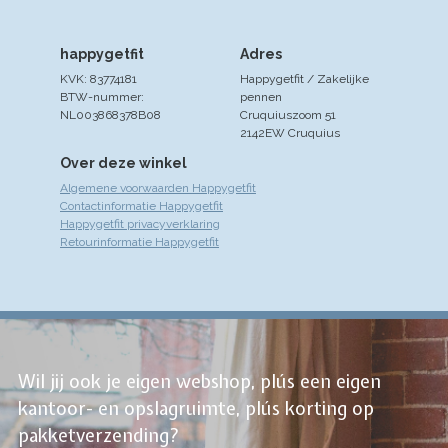
happygetfit
Adres
KVK: 83774181
Happygetfit / Zakelijke
BTW-nummer:
pennen
NL003868378B08
Cruquiuszoom 51
2142EW Cruquius
Over deze winkel
Algemene voorwaarden Happygetfit
Contactinformatie Happygetfit
Happygetfit privacyverklaring
Retourinformatie Happygetfit
Wil jij ook je eigen webshop, plús een eigen
kantoor- en opslagruimte, plús korting op
pakketverzending?