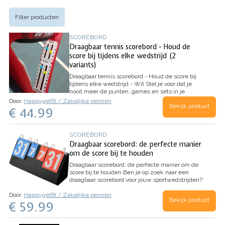
Filter producten
SCOREBORD
Draagbaar tennis scorebord - Houd de
score bij tijdens elke wedstrijd (2
variants)
Draagbaar tennis scorebord - Houd de score bij
tijdens elke wedstrijd - Wit
Stel je voor dat je
nooit meer de punten, games en sets in je
tennismatch vergeet. Onze praktische, lichte en
Door:
Happygetfit / Zakelijke pennen
Bekijk product
draagbare tennis scorebord is hier om dat
€ 44.99
mogelijk te maken. Het is ontworpen om te…
SCOREBORD
Draagbaar scorebord: de perfecte manier
om de score bij te houden
Draagbaar scorebord: de perfecte manier om de
score bij te houden
Ben je op zoek naar een
draagbaar scorebord voor jouw sportwedstrijden?
Dan is ons draagbare scorebord de perfecte
Door:
Happygetfit / Zakelijke pennen
keuze voor jou. Dit scorebord is compact en
Bekijk product
€ 59.99
lichtgewicht, waardoor het…