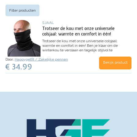
Filter producten
SJAAL
Trotseer de kou met onze universele
colsjaal: warmte en comfort in één!
Trotseer de kou met onze universele colsjaal:
warmte en comfort in één!
Ben je klaar om de
winterkou te verslaan en tegelijk stijlvol te
blijven? Ontdek dan onze universele colsjaal, de
Door:
Happygetfit / Zakelijke pennen
perfecte metgezel voor al je winteravonturen.
Bekijk product
€ 34.99
Ervaar de voordelen van onze…