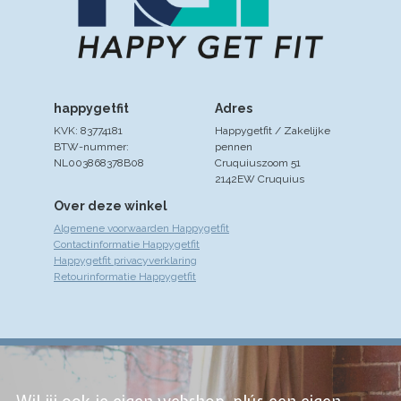
happygetfit
Adres
KVK: 83774181
Happygetfit / Zakelijke
BTW-nummer:
pennen
NL003868378B08
Cruquiuszoom 51
2142EW Cruquius
Over deze winkel
Algemene voorwaarden Happygetfit
Contactinformatie Happygetfit
Happygetfit privacyverklaring
Retourinformatie Happygetfit