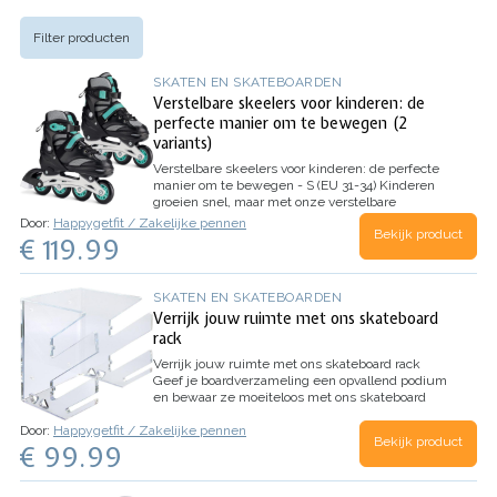
Filter producten
SKATEN EN SKATEBOARDEN
Verstelbare skeelers voor kinderen: de
perfecte manier om te bewegen (2
variants)
Verstelbare skeelers voor kinderen: de perfecte
manier om te bewegen - S (EU 31-34)
Kinderen
groeien snel, maar met onze verstelbare
skeelers kunnen ze toch hun vaardigheden
Door:
Happygetfit / Zakelijke pennen
Bekijk product
ontwikkelen terwijl ze genieten van de frisse
€ 119.99
lucht.
Kenmerken van de verstelbare skeelers
voor…
SKATEN EN SKATEBOARDEN
Verrijk jouw ruimte met ons skateboard
rack
Verrijk jouw ruimte met ons skateboard rack
Geef je boardverzameling een opvallend podium
en bewaar ze moeiteloos met ons skateboard
rack.
Elegantie ontmoet functionaliteit
Ervaar de
Door:
Happygetfit / Zakelijke pennen
perfecte harmonie tussen…
Bekijk product
€ 99.99