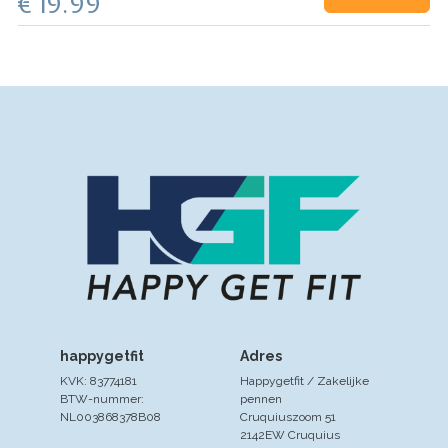
€ 19.99
voor jou! Deze kleurrijke, dubbel…
happygetfit
Adres
KVK: 83774181
Happygetfit / Zakelijke
BTW-nummer:
pennen
NL003868378B08
Cruquiuszoom 51
2142EW Cruquius