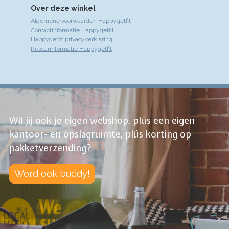
Over deze winkel
Algemene voorwaarden Happygetfit
Contactinformatie Happygetfit
Happygetfit privacyverklaring
Retourinformatie Happygetfit
Wil jij ook je eigen webshop, plús een eigen
kantoor- en opslagruimte, plús korting op
pakketverzending?
Word ook buddy!