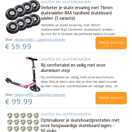
SKATEN EN SKATEBOARDEN
Verbeter je skate ervaring met 76mm
skatewielen 84A hardheid skateboard
wielen (3 variants)
Verbeter je skate ervaring met 76mm
skatewielen 84A hardheid skateboard wielen -
64 mm 82 A
Ontdek de perfecte balans tussen
prestaties en comfort met onze 76mm
Door:
Happygetfit / Zakelijke pennen
Bekijk product
skateboard wielen met 84A hardheid. Deze
€ 59.99
wielen zijn ontworpen om je skatesessies naar
een hoger niveau te tillen, en bieden…
SKATEN EN SKATEBOARDEN
Rij comfortabel en veilig met onze
aluminium step
Rij comfortabel en veilig met onze aluminium
step
Stel je eens voor dat je door de stad cruiset
op een nieuwe, comfortabele en veilige step. Je
voelt de wind in je haren en het plezier van het
Door:
Happygetfit / Zakelijke pennen
rijden. Je kunt gemakkelijk snelheid maken en
Bekijk product
€ 99.99
je…
SKATEN EN SKATEBOARDEN
Optimaliseer je skateboardprestaties met
onze hoogwaardige skateboard lagers -
30 stuks