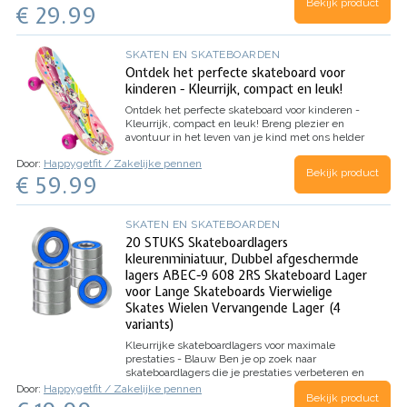
Bekijk product
€ 29.99
hoogwaardig Oxford-stof en…
SKATEN EN SKATEBOARDEN
Ontdek het perfecte skateboard voor
kinderen - Kleurrijk, compact en leuk!
Ontdek het perfecte skateboard voor kinderen -
Kleurrijk, compact en leuk!
Breng plezier en
avontuur in het leven van je kind met ons helder
gekleurde skateboard. Dit skateboard, ontworpen
Door:
Happygetfit / Zakelijke pennen
voor kinderen van alle vaardigheidsniveaus, is…
Bekijk product
€ 59.99
SKATEN EN SKATEBOARDEN
20 STUKS Skateboardlagers
kleurenminiatuur, Dubbel afgeschermde
lagers ABEC-9 608 2RS Skateboard Lager
voor Lange Skateboards Vierwielige
Skates Wielen Vervangende Lager (4
variants)
Kleurrijke skateboardlagers voor maximale
prestaties - Blauw
Ben je op zoek naar
skateboardlagers die je prestaties verbeteren en
langer meegaan? Onze set van 20 stuks
Door:
Happygetfit / Zakelijke pennen
Bekijk product
skateboardlagers biedt de perfecte oplossing