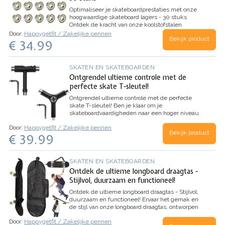
Optimaliseer je skateboardprestaties met onze
hoogwaardige skateboard lagers - 30 stuks
Ontdek de kracht van onze koolstofstalen
skateboard lagers, ontworpen voor
Door:
Happygetfit / Zakelijke pennen
Bekijk product
duurzaamheid en soepele prestaties, zelfs onder
€ 34.99
zware belastingen. Met ons pakket van 30 stuks
608 ZZ skateboard lagers…
SKATEN EN SKATEBOARDEN
Ontgrendel ultieme controle met de
perfecte skate T-sleutel!
Ontgrendel ultieme controle met de perfecte
skate T-sleutel!
Ben je klaar om je
skateboardvaardigheden naar een hoger niveau
te tillen? Maak kennis met onze hoogwaardige
Door:
Happygetfit / Zakelijke pennen
skate T-sleutel, de ultieme tool voor een soepele
Bekijk product
€ 39.99
en zorgeloze skate-ervaring.
…
SKATEN EN SKATEBOARDEN
Ontdek de ultieme longboard draagtas -
Stijlvol, duurzaam en functioneel!
Ontdek de ultieme longboard draagtas - Stijlvol,
duurzaam en functioneel!
Ervaar het gemak en
de stijl van onze longboard draagtas, ontworpen
voor skateboardliefhebbers die functionaliteit en
Door:
Happygetfit / Zakelijke pennen
duurzaamheid waarderen. Gemaakt van