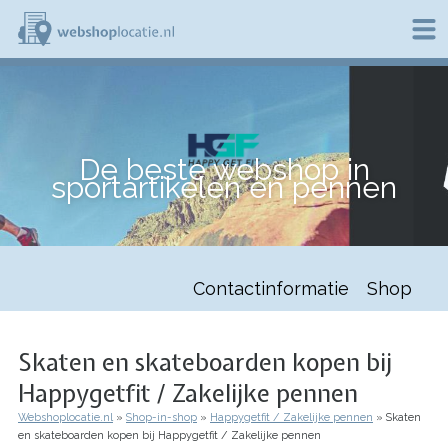
Overslaan
en
naar
de
W
inhoud
e
gaan
b
s
h
De beste webshop in
o
sportartikelen en pennen
p
l
o
c
a
t
Contactinformatie
Shop
i
e
.
n
Skaten en skateboarden kopen bij
l
Happygetfit / Zakelijke pennen
Webshoplocatie.nl
Shop-in-shop
Happygetfit / Zakelijke pennen
Skaten
Kruimelpad
en skateboarden kopen bij Happygetfit / Zakelijke pennen