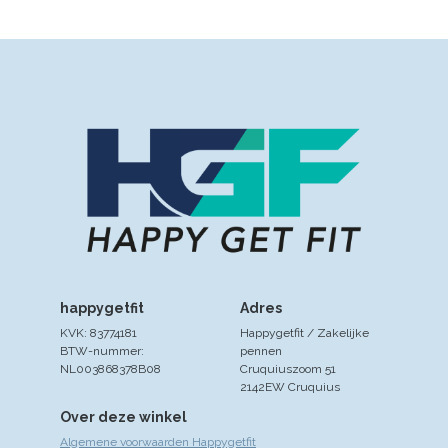
happygetfit
Adres
KVK: 83774181
Happygetfit / Zakelijke
BTW-nummer:
pennen
NL003868378B08
Cruquiuszoom 51
2142EW Cruquius
Over deze winkel
Algemene voorwaarden Happygetfit