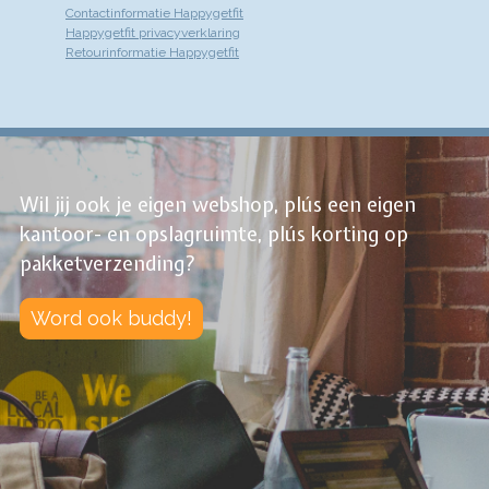
Contactinformatie Happygetfit
Happygetfit privacyverklaring
Retourinformatie Happygetfit
Wil jij ook je eigen webshop, plús een eigen
kantoor- en opslagruimte, plús korting op
pakketverzending?
Word ook buddy!