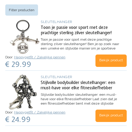
Filter producten
SLEUTELHANGER
Toon je passie voor sport met deze
prachtige sterling zilver sleutelhanger!
Toon je passie voor sport met deze prachtige
sterling zilver sleutelhanger!
Ben je op zoek naar
een unieke en stijlvolle manier om je sportieve
passie te vieren? Dan is de sterling zilveren
Door:
Happygetfit / Zakelijke pennen
sleutelhanger van [bedrijfsnaam] de perfecte
Bekijk product
€ 29.99
keuze voor jou. Deze sleutelhanger is…
SLEUTELHANGER
Stijlvolle bodybuilder sleutelhanger: een
must-have voor elke fitnessliefhebber
Stijlvolle bodybuilder sleutelhanger: een must-
have voor elke fitnessliefhebber
Laat zien dat je
een fitnessliefhebber bent met deze stijlvolle
bodybuilder sleutelhanger. De sleutelhanger is
Door:
Happygetfit / Zakelijke pennen
gemaakt van hoogwaardig materiaal en is zeer
Bekijk product
€ 24.99
stevig. De bodybuilder is gedetailleerd…