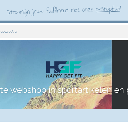
!
e-ShopHub
Stroomlijn jouw fulfilment met onze
 op product
te webshop in sportartikelen en