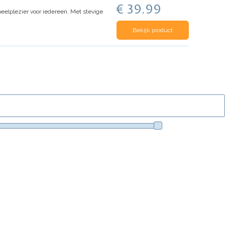
€ 39.99
eelplezier voor iedereen. Met stevige
Bekijk product