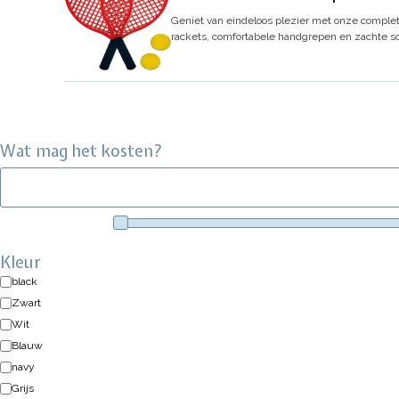
Geniet van eindeloos plezier met onze complet
rackets, comfortabele handgrepen en zachte s
Wat mag het kosten?
Kleur
black
Zwart
Wit
Blauw
navy
Grijs