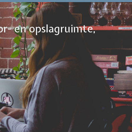
or- en opslagruimte,