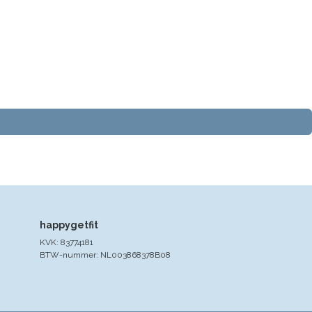
happygetfit
KVK: 83774181
BTW-nummer: NL003868378B08