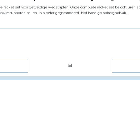
e racket set voor geweldige wedstrijden!
Onze complete racket set belooft uren sp
chuimrubberen ballen, is plezier gegarandeerd. Het handige opbergnetvak…
tot