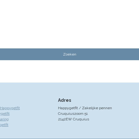
Adres
Happygetfit
Happygetfit / Zakelijke pennen
getfit
Cruquiuszoom 51
laring
2142EW Cruquius
etfit