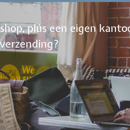
ebshop, plús een eigen kanto
tverzending?