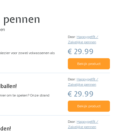
ke pennen
nen
Door:
Happygetfit /
Zakelijke pennen
€ 29.99
lezier voor zowel volwassenen als
Bekijk product
Door:
Happygetfit /
Zakelijke pennen
ballen!
€ 29.99
nier om te spelen? Onze strand
Bekijk product
Door:
Happygetfit /
Zakelijke pennen
jden!