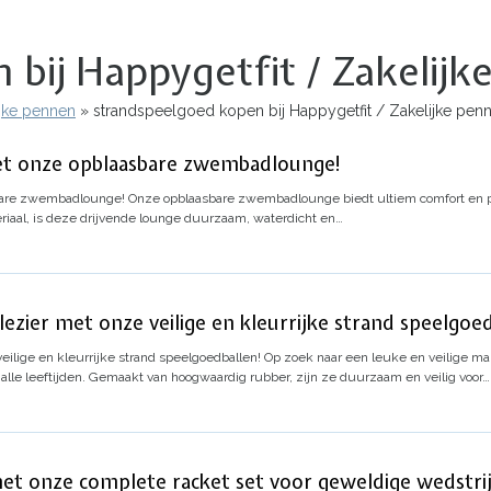
 bij Happygetfit / Zakelij
ijke pennen
strandspeelgoed kopen bij Happygetfit / Zakelijke pen
et onze opblaasbare zwembadlounge!
bare zwembadlounge!
Onze opblaasbare zwembadlounge biedt ultiem comfort en p
aal, is deze drijvende lounge duurzaam, waterdicht en…
ezier met onze veilige en kleurrijke strand speelgoed
eilige en kleurrijke strand speelgoedballen!
Op zoek naar een leuke en veilige ma
 alle leeftijden. Gemaakt van hoogwaardig rubber, zijn ze duurzaam en veilig voor…
met onze complete racket set voor geweldige wedstri