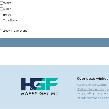
White
Groen
Beige
True Black
Zoek in alle shops
Over deze winkel
Algemene voorwaarden 
Contactinformatie Happy
Happygetfit privacyverk
Retourinformatie Happyg