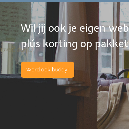
Wil jij ook je eigen w
plús korting op pakke
Word ook buddy!