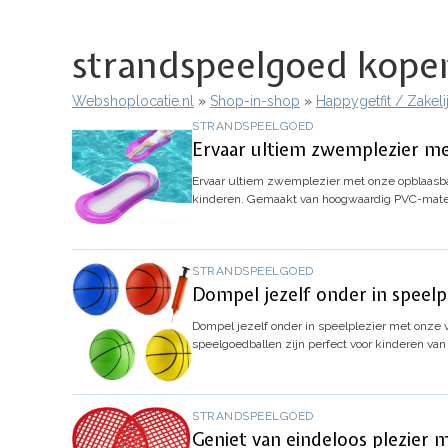
strandspeelgoed kopen
Webshoplocatie.nl
Shop-in-shop
Happygetfit / Zakel
Kruimelpad
STRANDSPEELGOED
Ervaar ultiem zwemplezier m
Ervaar ultiem zwemplezier met onze opblaas
kinderen. Gemaakt van hoogwaardig PVC-materi
STRANDSPEELGOED
Dompel jezelf onder in speelpl
Dompel jezelf onder in speelplezier met onze v
speelgoedballen zijn perfect voor kinderen van
STRANDSPEELGOED
Geniet van eindeloos plezier 