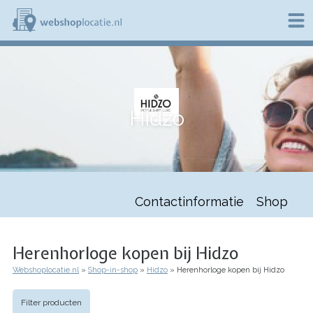
Overslaan
en
naar
de
W
inhoud
e
gaan
b
s
h
Hidzo
o
p
l
o
c
a
t
Contactinformatie
Shop
i
e
.
n
Herenhorloge kopen bij Hidzo
l
Webshoplocatie.nl
Shop-in-shop
Hidzo
Herenhorloge kopen bij Hidzo
Kruimelpad
Filter producten