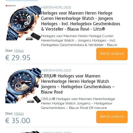
HERENHORLOGE
Horloges voor Mannen Heren Horloge
Curren Herenhorloge Watch - Jongens
Horloges - Incl. Horlogebox Geschenkdoos
& Versteller - Blauw Rosé - Litts®
Horloges voor Mannen Heren Horloge Curren
Herenhorloge Watch - Jongens Horloges - Incl.
Horlogebox Geschenkdoos & Versteller - Blauw
Rosé - Litts®
Dit nieuwe
herenhorloge
van
Door:
Hidzo
Bekijk product
Curren
is een prachtig
modern
,
stijlvol
en
casual
€ 29.95
sport mannen horloge. Gemaakt…
HERENHORLOGE
CRRJU® Horloges voor Mannen
Herenhorloge Heren Horloge Watch
Jongens – Horlogebox Geschenkdoos –
Blauw Rosé
CRRJU® Horloges voor Mannen Herenhorloge
Heren Horloge Watch Jongens – Horlogebox
Geschenkdoos – Blauw Rosé
Dit nieuwe
herenhorloge van CRRJU is een prachtig modern,
Door:
Hidzo
Bekijk product
stijlvol en casualsport mannen horloge. Gemaakt
€ 35.00
van hoogwaardige roestvrijstalen band met een
legering materiaal. Verbluffende kleuren en…