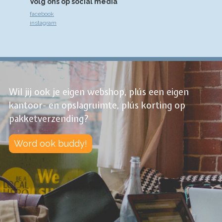
Volg ons op social media
facebook
instagram
Wil jij ook je eigen webshop, plús een eigen
kantoor- en opslagruimte, plús korting op
pakketverzending?
Word ook buddy!