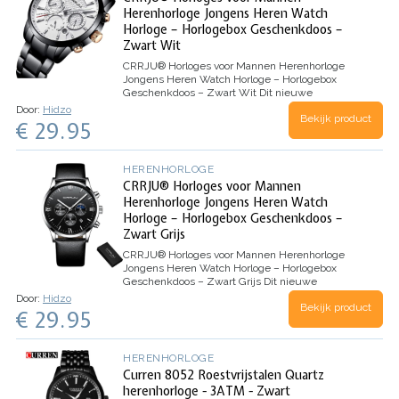
Herenhorloge Jongens Heren Watch
Horloge – Horlogebox Geschenkdoos –
Zwart Wit
CRRJU® Horloges voor Mannen Herenhorloge
Jongens Heren Watch Horloge – Horlogebox
Geschenkdoos – Zwart Wit
Dit nieuwe
herenhorloge
van
CRRJU
is een prachtig
modern
,
Door:
Hidzo
Bekijk product
stijlvol
en
casual
sport herenhorloge. Gemaakt
€ 29.95
van…
HERENHORLOGE
CRRJU® Horloges voor Mannen
Herenhorloge Jongens Heren Watch
Horloge – Horlogebox Geschenkdoos –
Zwart Grijs
CRRJU® Horloges voor Mannen Herenhorloge
Jongens Heren Watch Horloge – Horlogebox
Geschenkdoos – Zwart Grijs
Dit nieuwe
herenhorloge van CRRJU is een prachtig modern,
Door:
Hidzo
Bekijk product
stijlvol en casualsport mannen horloge. Gemaakt
€ 29.95
van hoogwaardige roestvrijstalen band met een
legering materiaal. Verbluffende kleuren en…
HERENHORLOGE
Curren 8052 Roestvrijstalen Quartz
herenhorloge - 3ATM - Zwart