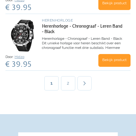
uren meten. De polsband is uitgevoerd in fraai
Bekijk product
€ 39.95
leder en bewerkt…
HERENHORLOGE
Herenhorloge - Chronograaf - Leren Band
- Black
Herenhorloge - Chronograaf - Leren Band - Black
Dit unieke horloge voor heren beschikt over een
chronograaf functie met drie subdials. Hiermee
kan je 1/10 secondes, secondes en uren meten.
Door:
Hidzo
De polsband is uitgevoerd in fraai leder en
Bekijk product
€ 39.95
bewerkt…
Paginering
Huidige
1
Page
2
pagina