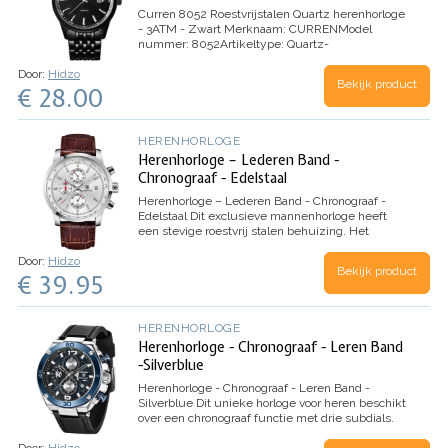
Curren 8052 Roestvrijstalen Quartz herenhorloge
- 3ATM - Zwart
Merknaam: CURREN
Model
nummer: 8052
Artikeltype: Quartz-
horloges
Materiaal behuizing: roestvrij staal
Kies
Door:
Hidzo
venster Materiaalsoort: Glas
Beweging:
Bekijk product
€ 28.00
Quartz
Horlgoekast…
HERENHORLOGE
Herenhorloge – Lederen Band -
Chronograaf - Edelstaal
Herenhorloge – Lederen Band - Chronograaf -
Edelstaal
Dit exclusieve mannenhorloge heeft
een stevige roestvrij stalen behuizing. Het
horloge beschikt over drie subdials. De onderste
Door:
Hidzo
geeft de secondes aan. De bovenste wijzerplaat…
Bekijk product
€ 39.95
HERENHORLOGE
Herenhorloge - Chronograaf - Leren Band
-Silverblue
Herenhorloge - Chronograaf - Leren Band -
Silverblue
Dit unieke horloge voor heren beschikt
over een chronograaf functie met drie subdials.
Hiermee kan je 1/10 secondes, secondes en
Door:
Hidzo