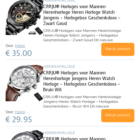
HERENHORLOGE
CRRJU® Horloges voor Mannen
Herenhorloge Heren Horloge Watch
Jongens – Horlogebox Geschenkdoos –
Zwart Goud
CRRJU® Horloges voor Mannen Herenhorloge
Heren Horloge Watch Jongens – Horlogebox
Geschenkdoos – Zwart Goud
Dit nieuwe
herenhorloge van CRRJU is een prachtig modern,
Door:
Hidzo
Bekijk product
stijlvol en casualsport mannen horloge. Gemaakt
€ 35.00
van hoogwaardige roestvrijstalen band met een
legering materiaal. Verbluffende kleuren en…
HERENHORLOGE
CRRJU® Horloges voor Mannen
Herenhorloge Jongens Heren Watch
Horloge – Horlogebox Geschenkdoos –
Bruin Wit
CRRJU® Horloges voor Mannen Herenhorloge
Jongens Heren Watch Horloge – Horlogebox
Geschenkdoos – Bruin Wit
Dit nieuwe
herenhorloge van CRRJU is een prachtig modern,
Door:
Hidzo
Bekijk product
stijlvol en casualsport herenhorloge. Gemaakt
€ 29.95
van een Genuine lederen band met een
legeringmateriaal. Verbluffende kleuren en
straalt…
HERENHORLOGE
CRRJU® Horloges voor Mannen