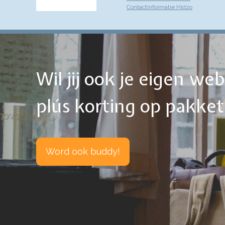
Contactinformatie Hidzo
Wil jij ook je eigen w
plús korting op pakke
Word ook buddy!