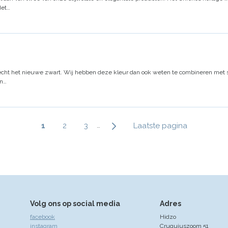
Het…
echt het nieuwe zwart. Wij hebben deze kleur dan ook weten te combineren met sti
en…
Paginering
Huidige
1
Page
2
Page
3
Laatste
Laatste pagina
…
pagina
pagina
Volg ons op social media
Adres
facebook
Hidzo
instagram
Cruquiuszoom 51