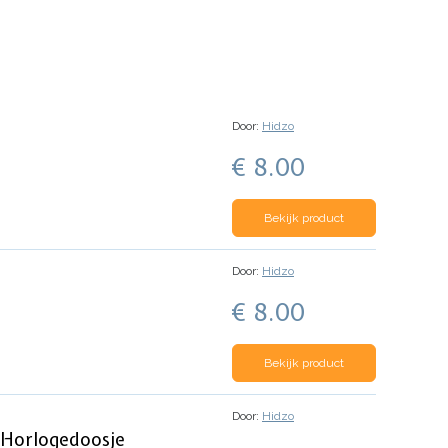
Door:
Hidzo
€ 8.00
Bekijk product
Door:
Hidzo
€ 8.00
Bekijk product
Door:
Hidzo
f Horlogedoosje