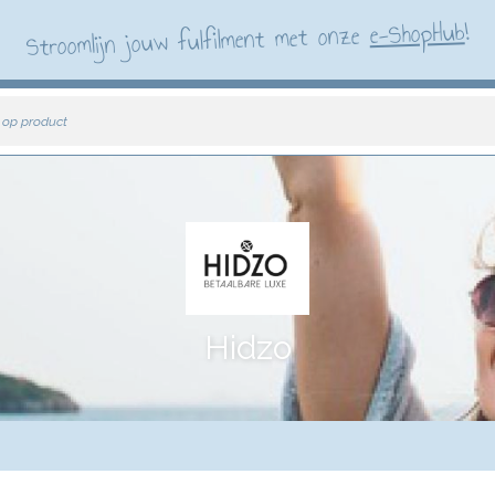
!
e-ShopHub
Stroomlijn jouw fulfilment met onze
 op product
Hidzo