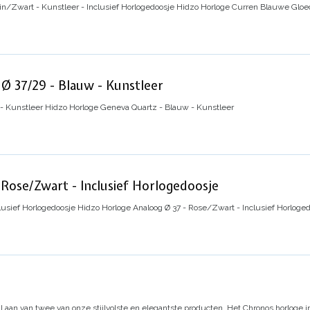
n/Zwart - Kunstleer - Inclusief Horlogedoosje
Hidzo Horloge Curren Blauwe Gloed
Ø 37/29 - Blauw - Kunstleer
- Kunstleer
Hidzo Horloge Geneva Quartz - Blauw - Kunstleer
Rose/Zwart - Inclusief Horlogedoosje
lusief Horlogedoosje
Hidzo Horloge Analoog Ø 37 - Rose/Zwart - Inclusief Horloge
 aan van twee van onze stijlvolste en elegantste producten. Het Chronos horloge in