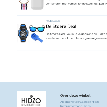
combineren met verschillende kledingstijlen. 
HORLOGE
De Stoere Deal
De Stoere Deal
Blauw is volgens ons bij Hidzo 
zwarte zonnebril met blauwe glazen geven e
Over deze winkel
Algemene voorwaarden Hidzo
Retourinformatie Hidzo