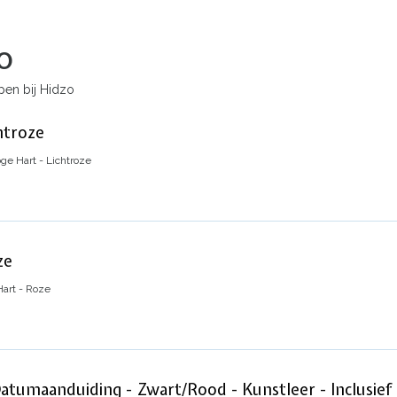
o
en bij Hidzo
htroze
ge Hart - Lichtroze
ze
Hart - Roze
atumaanduiding - Zwart/Rood - Kunstleer - Inclusie