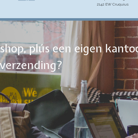
2142 EW Cruquius
ebshop, plús een eigen kanto
tverzending?