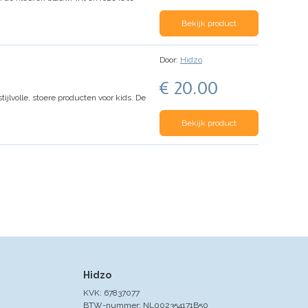
Bekijk product
Door:
Hidzo
€ 20.00
jlvolle, stoere producten voor kids. De
Bekijk product
Hidzo
KVK: 67837077
BTW-nummer: NL002354171B50