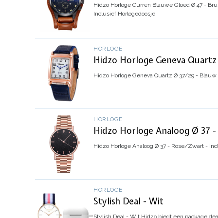
Hidzo Horloge Curren Blauwe Gloed Ø 47 - Brui
Inclusief Horlogedoosje
HORLOGE
Hidzo Horloge Geneva Quartz 
Hidzo Horloge Geneva Quartz Ø 37/29 - Blauw 
HORLOGE
Hidzo Horloge Analoog Ø 37 - 
Hidzo Horloge Analoog Ø 37 - Rose/Zwart - Inc
HORLOGE
Stylish Deal - Wit
Stylish Deal - Wit
Hidzo biedt een package deal