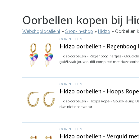
Oorbellen kopen bij Hi
Webshoplocatie.nl
Shop-in-shop
Hidzo
Oorbellen k
Kruimelpad
OORBELLEN
Hidzo oorbellen - Regenboog h
Hidzo oorbellen - Regenboog hartjes - Goudkle
gek!
Maak jouw outfit compleet met deze oorbe
OORBELLEN
Hidzo oorbellen - Hoops Rope
Hidzo oorbellen - Hoops Rope - Goudkleurig
De
dus niet door water.
OORBELLEN
Hidzo oorbellen - Verguld met