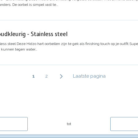
 anders.
De oorbel is simpel vast te…
dkleurig - Stainless steel
less steel
Deze Hidzo hart oorbellen zijn te gek als finishing touch op je outfit.
Super
en kunnen tegen water…
Paginering
Huidige
1
Page
2
Laatste
Laatste pagina
pagina
pagina
tot