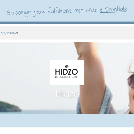
!
e-ShopHub
Stroomlijn jouw fulfilment met onze
 op product
Hidzo