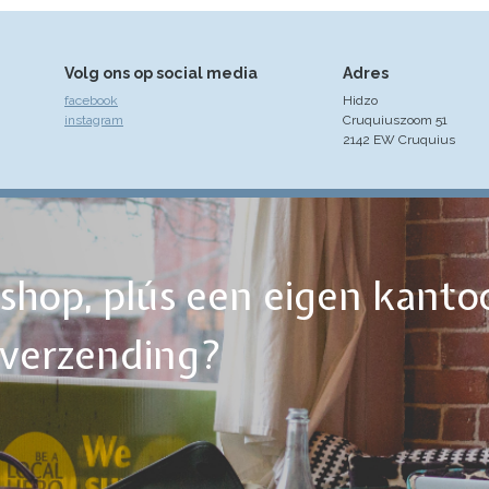
Volg ons op social media
Adres
facebook
Hidzo
instagram
Cruquiuszoom 51
2142 EW Cruquius
ebshop, plús een eigen kanto
tverzending?