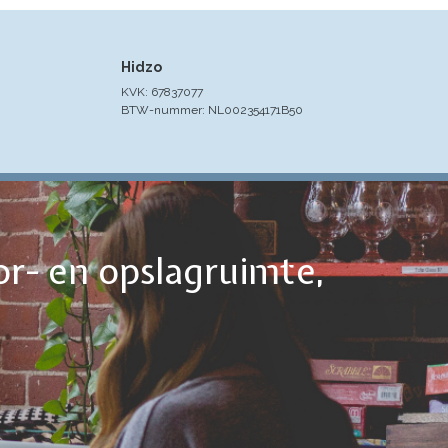
Hidzo
KVK: 67837077
BTW-nummer: NL002354171B50
or- en opslagruimte,