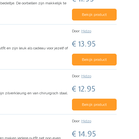
edeltje. De oorbellen zijn makkelijk te
Bekijk product
Door:
Hidzo
€ 13.95
tfit en zijn leuk als cadeau voor jezelf of
Bekijk product
Door:
Hidzo
€ 12.95
ijn zilverkleurig en van chirurgisch staal.
Bekijk product
Door:
Hidzo
€ 14.95
jes maken iedere outfit net nog even