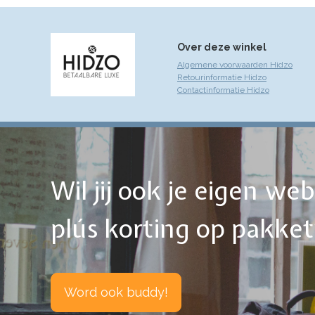
Over deze winkel
Algemene voorwaarden Hidzo
Retourinformatie Hidzo
Contactinformatie Hidzo
Wil jij ook je eigen w
plús korting op pakke
Word ook buddy!