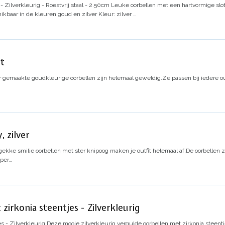
 Zilverkleurig - Roestvrij staal - 2.50cm
Leuke oorbellen met een hartvormige slotb
ikbaar in de kleuren goud en zilver
Kleur: zilver
…
it
 gemaakte goudkleurige oorbellen zijn helemaal geweldig.
Ze passen bij iedere ou
, zilver
gekke smilie oorbellen met ster knipoog maken je outfit helemaal af.
De oorbellen z
per…
zirkonia steentjes - Zilverkleurig
s - Zilverkleurig
Deze mooie zilverkleurig vergulde oorbellen met zirkonia steent