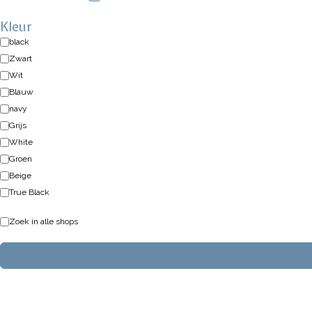
Kleur
black
Zwart
Wit
Blauw
navy
Grijs
White
Groen
Beige
True Black
Zoek in alle shops