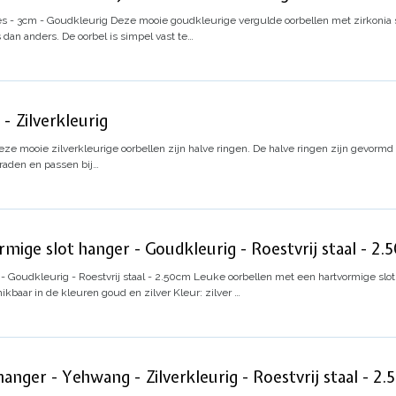
es - 3cm - Goudkleurig
Deze mooie goudkleurige vergulde oorbellen met zirkonia s
s dan anders.
De oorbel is simpel vast te…
- Zilverkleurig
eze mooie zilverkleurige oorbellen zijn halve ringen. De halve ringen zijn gevorm
raden en passen bij…
mige slot hanger - Goudkleurig - Roestvrij staal - 2.
- Goudkleurig - Roestvrij staal - 2.50cm
Leuke oorbellen met een hartvormige slotb
ikbaar in de kleuren goud en zilver
Kleur: zilver
…
anger - Yehwang - Zilverkleurig - Roestvrij staal - 2