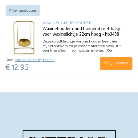
Filter producten
WAXINELICHTJESHOUDER
Waxinehouder goud hangend met bakje
voor waxinelichtje 22cm hoog - hb3438
Deze goudkleurige waxine houder heeft een
stijlvol ontwerp en je creëert hiermee absoluut
een fijne sfeer in elk huis en interieur.
De
afmeting van deze hangende waxinehouder is:
Door:
Interior Scent by Manon
hoogte 22 cm / breedte 14,5 cm / diepte 10 cm
Bekijk product
€ 12.95