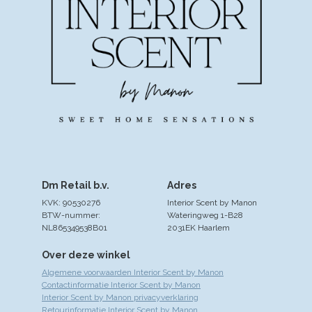
Dm Retail b.v.
Adres
KVK: 90530276
Interior Scent by Manon
BTW-nummer:
Wateringweg 1-B28
NL865349538B01
2031EK Haarlem
Over deze winkel
Algemene voorwaarden Interior Scent by Manon
Contactinformatie Interior Scent by Manon
Interior Scent by Manon privacyverklaring
Retourinformatie Interior Scent by Manon