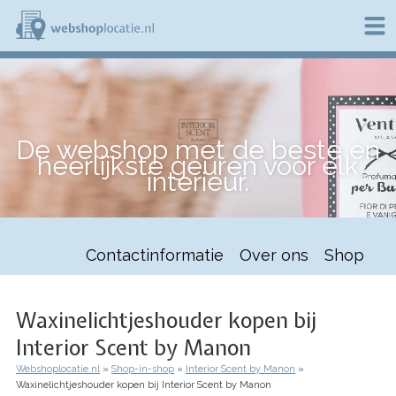
Overslaan
en
naar
de
W
inhoud
e
gaan
b
s
h
De webshop met de beste en
o
heerlijkste geuren voor elk
p
interieur.
l
o
c
a
t
Contactinformatie
Over ons
Shop
i
e
.
n
Waxinelichtjeshouder kopen bij
l
Interior Scent by Manon
Webshoplocatie.nl
Shop-in-shop
Interior Scent by Manon
Kruimelpad
Waxinelichtjeshouder kopen bij Interior Scent by Manon