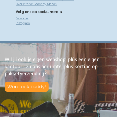
Over Interior Scent by Manon
Volg ons op social media
facebook
instagram
Wil jij ook je eigen webshop, plús een eigen
kantoor- en opslagruimte, plús korting op
pakketverzending?
Word ook buddy!